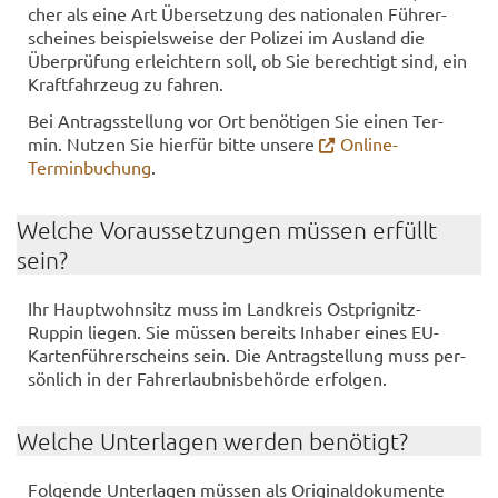
cher als eine Art Über­set­zung des na­tio­na­len Füh­rer­
schei­nes bei­spiels­wei­se der Po­li­zei im Aus­land die
Über­prü­fung er­leich­tern soll, ob Sie be­rech­tigt sind, ein
Kraft­fahr­zeug zu fah­ren.
Bei An­trags­stel­lung vor Ort be­nö­ti­gen Sie einen Ter­
min. Nut­zen Sie hier­für bitte un­se­re
Online-​
Terminbuchung
.
Wel­che Vor­aus­set­zun­gen müs­sen er­füllt
sein?
Ihr Haupt­wohn­sitz muss im Land­kreis Ostprignitz-​
Ruppin lie­gen. Sie müs­sen be­reits In­ha­ber eines EU-​
Kartenführerscheins sein. Die An­trag­stel­lung muss per­
sön­lich in der Fahr­erlaub­nis­be­hör­de er­fol­gen.
Wel­che Un­ter­la­gen wer­den be­nö­tigt?
Fol­gen­de Un­ter­la­gen müs­sen als Ori­gi­nal­do­ku­men­te