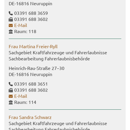
DE-​16816 Neu­rup­pin
03391 688 3659
03391 688 3602
E-​Mail
Raum: 118
Frau Mar­ti­na Freier-​Ryll
Sach­ge­biet Kraft­fahr­zeu­ge und Fahr­erlaub­nis­se
Sach­be­ar­bei­tung Fahr­erlaub­nis­be­hör­de
Heinrich-​Rau-Straße 27–30
DE-​16816 Neu­rup­pin
03391 688 3651
03391 688 3602
E-​Mail
Raum: 114
Frau San­dra Schwarz
Sach­ge­biet Kraft­fahr­zeu­ge und Fahr­erlaub­nis­se
Sach­be­ar­bei­tung Fahr­erlaub­nis­be­hör­de