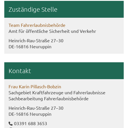
Zu­stän­di­ge Stel­le
Team Fahr­erlaub­nis­be­hör­de
Amt für öf­fent­li­che Si­cher­heit und Ver­kehr
Heinrich-​Rau-Straße 27–30
DE-​16816 Neu­rup­pin
Kon­takt
Frau Karin Pillasch-​Bobzin
Sach­ge­biet Kraft­fahr­zeu­ge und Fahr­erlaub­nis­se
Sach­be­ar­bei­tung Fahr­erlaub­nis­be­hör­de
Heinrich-​Rau-Straße 27–30
DE-​16816 Neu­rup­pin
03391 688 3653