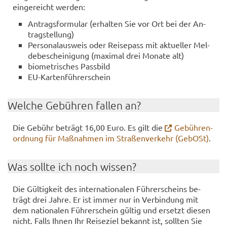
ein­ge­reicht wer­den:
An­trags­for­mu­lar (er­hal­ten Sie vor Ort bei der An­
trag­stel­lung)
Per­so­nal­aus­weis oder Rei­se­pass mit ak­tu­el­ler Mel­
de­be­schei­ni­gung (ma­xi­mal drei Mo­na­te alt)
bio­me­tri­sches Pass­bild
EU-​Kartenführerschein
Wel­che Ge­büh­ren fal­len an?
Die Ge­bühr be­trägt 16,00 Euro. Es gilt die
Ge­büh­ren­
ord­nung für Maß­nah­men im Stra­ßen­ver­kehr (Ge­bOSt)
.
Was soll­te ich noch wis­sen?
Die Gül­tig­keit des in­ter­na­tio­na­len Füh­rer­scheins be­
trägt drei Jahre. Er ist immer nur in Ver­bin­dung mit
dem na­tio­na­len Füh­rer­schein gül­tig und er­setzt die­sen
nicht. Falls Ihnen Ihr Rei­se­ziel be­kannt ist, soll­ten Sie