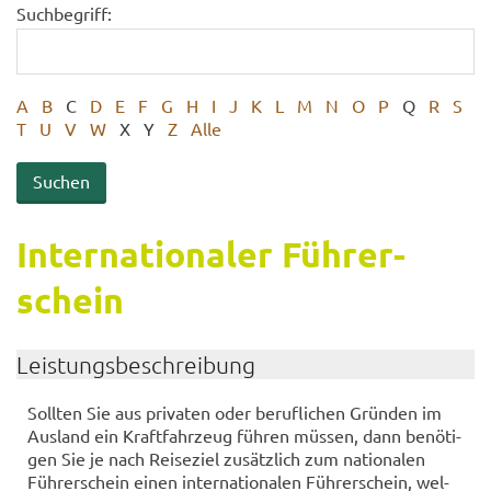
Suchbegriff:
A
B
C
D
E
F
G
H
I
J
K
L
M
N
O
P
Q
R
S
T
U
V
W
X
Y
Z
Alle
In­ter­na­tio­na­ler Füh­rer­
schein
Leis­tungs­be­schrei­bung
Soll­ten Sie aus pri­va­ten oder be­ruf­li­chen Grün­den im
Aus­land ein Kraft­fahr­zeug füh­ren müs­sen, dann be­nö­ti­
gen Sie je nach Rei­se­ziel zu­sätz­lich zum na­tio­na­len
Füh­rer­schein einen in­ter­na­tio­na­len Füh­rer­schein, wel­