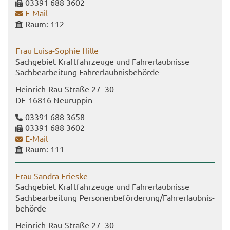
03391 688 3602
E-​Mail
Raum: 112
Frau Luisa-​Sophie Hille
Sach­ge­biet Kraft­fahr­zeu­ge und Fahr­erlaub­nis­se
Sach­be­ar­bei­tung Fahr­erlaub­nis­be­hör­de
Heinrich-​Rau-Straße 27–30
DE-​16816 Neu­rup­pin
03391 688 3658
03391 688 3602
E-​Mail
Raum: 111
Frau San­dra Fries­ke
Sach­ge­biet Kraft­fahr­zeu­ge und Fahr­erlaub­nis­se
Sach­be­ar­bei­tung Per­so­nen­be­för­de­rung/Fahr­erlaub­nis­
be­hör­de
Heinrich-​Rau-Straße 27–30