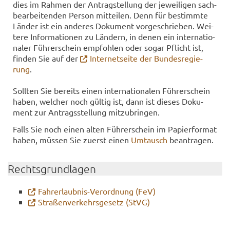
dies im Rah­men der An­trag­stel­lung der je­wei­li­gen sach­
be­ar­bei­ten­den Per­son mit­tei­len. Denn für be­stimm­te
Län­der ist ein an­de­res Do­ku­ment vor­ge­schrie­ben. Wei­
te­re In­for­ma­tio­nen zu Län­dern, in denen ein in­ter­na­tio­
na­ler Füh­rer­schein emp­foh­len oder sogar Pflicht ist,
fin­den Sie auf der
In­ter­net­sei­te der Bun­des­re­gie­
rung
.
Soll­ten Sie be­reits einen in­ter­na­tio­na­len Füh­rer­schein
haben, wel­cher noch gül­tig ist, dann ist die­ses Do­ku­
ment zur An­trags­stel­lung mit­zu­brin­gen.
Falls Sie noch einen alten Füh­rer­schein im Pa­pier­for­mat
haben, müs­sen Sie zu­erst einen
Um­tausch
be­an­tra­gen.
Rechts­grund­la­gen
Fahrerlaubnis-​Verordnung (FeV)
Stra­ßen­ver­kehrs­ge­setz (StVG)