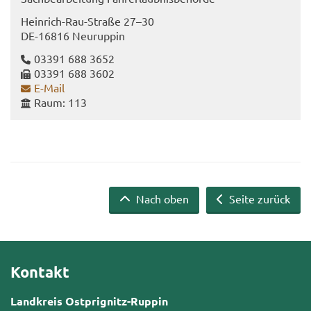
Heinrich-​Rau-Straße 27–30
DE-​16816 Neu­rup­pin
03391 688 3652
03391 688 3602
E-​Mail
Raum: 113
Nach oben
Seite zurück
Kontakt
Landkreis Ostprignitz-Ruppin