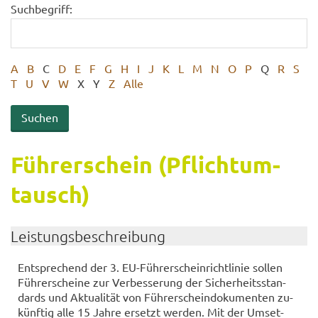
Suchbegriff:
A
B
C
D
E
F
G
H
I
J
K
L
M
N
O
P
Q
R
S
T
U
V
W
X
Y
Z
Alle
Füh­rer­schein (Pflicht­um­
tausch)
Leis­tungs­be­schrei­bung
Ent­spre­chend der 3. EU-​Führerscheinrichtlinie sol­len
Füh­rer­schei­ne zur Ver­bes­se­rung der Si­cher­heits­stan­
dards und Ak­tua­li­tät von Füh­rer­schein­do­ku­men­ten zu­
künf­tig alle 15 Jahre er­setzt wer­den. Mit der Um­set­