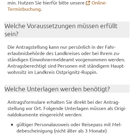
min. Nut­zen Sie hier­für bitte un­se­re
Online-​
Terminbuchung
.
Wel­che Vor­aus­set­zun­gen müs­sen er­füllt
sein?
Die An­trag­stel­lung kann nur per­sön­lich in der Fahr­
erlaub­nis­be­hör­de des Land­krei­ses oder bei Ihrem zu­
stän­di­gen Ein­woh­ner­mel­de­amt vor­ge­nom­men wer­den.
An­trags­be­rech­tigt sind Per­so­nen mit stän­di­gem Haupt­
wohn­sitz im Land­kreis Ostprignitz-​​​Rup­pin.
Wel­che Un­ter­la­gen wer­den be­nö­tigt?
An­trags­for­mu­la­re er­hal­ten Sie di­rekt bei der An­trag­
stel­lung vor Ort. Fol­gen­de Un­ter­la­gen müs­sen als Ori­gi­
nal­do­ku­men­te ein­ge­reicht wer­den:
gül­ti­ger Per­so­nal­aus­weis oder Rei­se­pass mit Mel­
de­be­schei­ni­gung (nicht älter als 3 Mo­na­te)