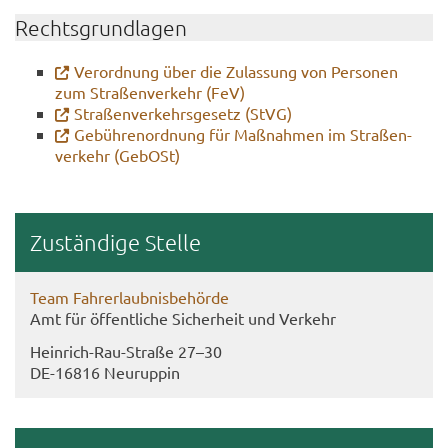
Rechts­grund­la­gen
Ver­ord­nung über die Zu­las­sung von Per­so­nen
zum Stra­ßen­ver­kehr (FeV)
Stra­ßen­ver­kehrs­ge­setz (StVG)
Ge­büh­ren­ord­nung für Maß­nah­men im Stra­ßen­
ver­kehr (Ge­bOSt)
Zu­stän­di­ge Stel­le
Team Fahr­erlaub­nis­be­hör­de
Amt für öf­fent­li­che Si­cher­heit und Ver­kehr
Heinrich-​Rau-Straße 27–30
DE-​16816 Neu­rup­pin