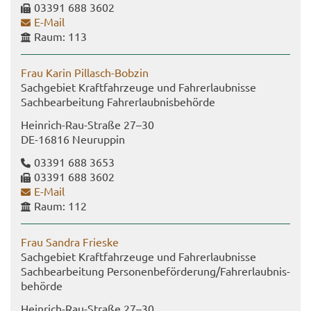
03391 688 3602
E-​Mail
Raum: 113
Frau Karin Pillasch-​Bobzin
Sach­ge­biet Kraft­fahr­zeu­ge und Fahr­erlaub­nis­se
Sach­be­ar­bei­tung Fahr­erlaub­nis­be­hör­de
Heinrich-​Rau-Straße 27–30
DE-​16816 Neu­rup­pin
03391 688 3653
03391 688 3602
E-​Mail
Raum: 112
Frau San­dra Fries­ke
Sach­ge­biet Kraft­fahr­zeu­ge und Fahr­erlaub­nis­se
Sach­be­ar­bei­tung Per­so­nen­be­för­de­rung/Fahr­erlaub­nis­
be­hör­de
Heinrich-​Rau-Straße 27–30