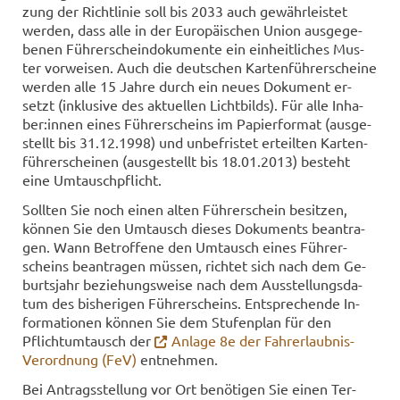
zung der Richt­li­nie soll bis 2033 auch ge­währ­leis­tet
wer­den, dass alle in der Eu­ro­päi­schen Union aus­ge­ge­
be­nen Füh­rer­schein­do­ku­men­te ein ein­heit­li­ches Mus­
ter vor­wei­sen. Auch die deut­schen Kar­ten­füh­rer­schei­ne
wer­den alle 15 Jahre durch ein neues Do­ku­ment er­
setzt (in­klu­si­ve des ak­tu­el­len Licht­bilds). Für alle In­ha­
ber:innen eines Füh­rer­scheins im Pa­pier­for­mat (aus­ge­
stellt bis 31.12.1998) und un­be­fris­tet er­teil­ten Kar­ten­
füh­rer­schei­nen (aus­ge­stellt bis 18.01.2013) be­steht
eine Um­tausch­pflicht.
Soll­ten Sie noch einen alten Füh­rer­schein be­sit­zen,
kön­nen Sie den Um­tausch die­ses Do­ku­ments be­an­tra­
gen. Wann Be­trof­fe­ne den Um­tausch eines Füh­rer­
scheins be­an­tra­gen müs­sen, rich­tet sich nach dem Ge­
burts­jahr be­zie­hungs­wei­se nach dem Aus­stel­lungs­da­
tum des bis­he­ri­gen Füh­rer­scheins. Ent­spre­chen­de In­
for­ma­tio­nen kön­nen Sie dem Stu­fen­plan für den
Pflicht­um­tausch der
An­la­ge 8e der Fahrerlaubnis-​
Verordnung (FeV)
ent­neh­men.
Bei An­trags­stel­lung vor Ort be­nö­ti­gen Sie einen Ter­