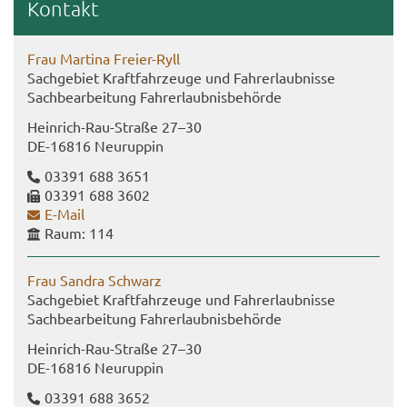
Kon­takt
Frau Mar­ti­na Freier-​Ryll
Sach­ge­biet Kraft­fahr­zeu­ge und Fahr­erlaub­nis­se
Sach­be­ar­bei­tung Fahr­erlaub­nis­be­hör­de
Heinrich-​Rau-Straße 27–30
DE-​16816 Neu­rup­pin
03391 688 3651
03391 688 3602
E-​Mail
Raum: 114
Frau San­dra Schwarz
Sach­ge­biet Kraft­fahr­zeu­ge und Fahr­erlaub­nis­se
Sach­be­ar­bei­tung Fahr­erlaub­nis­be­hör­de
Heinrich-​Rau-Straße 27–30
DE-​16816 Neu­rup­pin
03391 688 3652