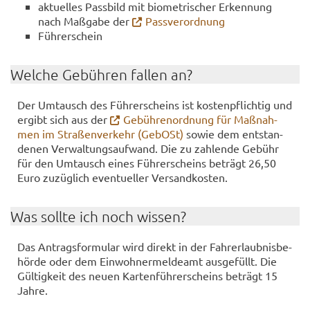
ak­tu­el­les Pass­bild mit bio­me­tri­scher Er­ken­nung
nach Maß­ga­be der
Pass­ver­ord­nung
Füh­rer­schein
Wel­che Ge­büh­ren fal­len an?
Der Um­tausch des Füh­rer­scheins ist kos­ten­pflich­tig und
er­gibt sich aus der
Ge­büh­ren­ord­nung für Maß­nah­
men im Stra­ßen­ver­kehr (Ge­bOSt)
sowie dem ent­stan­
de­nen Ver­wal­tungs­auf­wand. Die zu zah­len­de Ge­bühr
für den Um­tausch eines Füh­rer­scheins be­trägt 26,50
Euro zu­züg­lich even­tu­el­ler Ver­sand­kos­ten.
Was soll­te ich noch wis­sen?
Das An­trags­for­mu­lar wird di­rekt in der Fahr­erlaub­nis­be­
hör­de oder dem Ein­woh­ner­mel­de­amt aus­ge­füllt. Die
Gül­tig­keit des neuen Kar­ten­füh­rer­scheins be­trägt 15
Jahre.