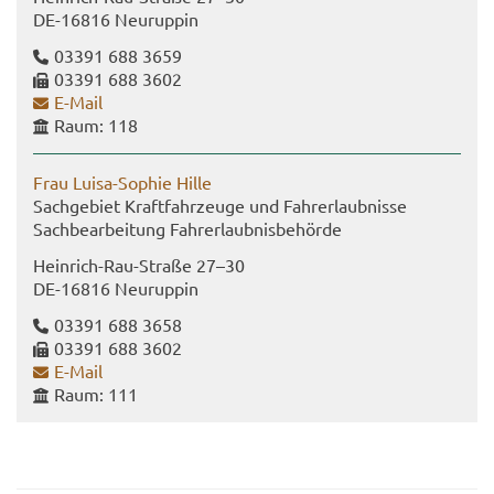
DE-​16816 Neu­rup­pin
03391 688 3659
03391 688 3602
E-​Mail
Raum: 118
Frau Luisa-​Sophie Hille
Sach­ge­biet Kraft­fahr­zeu­ge und Fahr­erlaub­nis­se
Sach­be­ar­bei­tung Fahr­erlaub­nis­be­hör­de
Heinrich-​Rau-Straße 27–30
DE-​16816 Neu­rup­pin
03391 688 3658
03391 688 3602
E-​Mail
Raum: 111