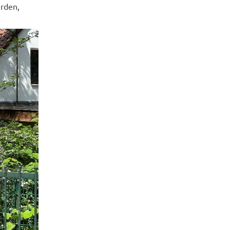
r­den,