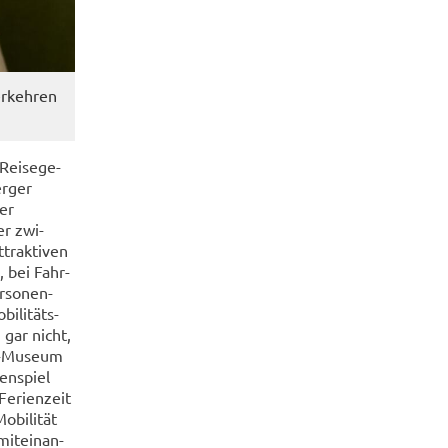
r­keh­ren
Rei­se­ge­
r­ger
er
er zwi­
trak­ti­ven
, bei Fahr­
r­so­nen­
i­li­täts­
 gar nicht,
n-​Museum
en­spiel
­ri­en­zeit
bi­li­tät
mit­ein­an­