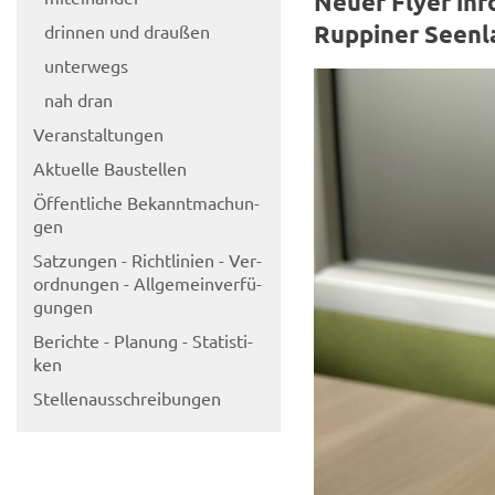
Neuer Flyer in­fo
Rup­pi­ner Se­en­
drin­nen und drau­ßen
un­ter­wegs
nah dran
Ver­an­stal­tun­gen
Ak­tu­el­le Bau­stel­len
Öf­fent­li­che Be­kannt­ma­chun­
gen
Sat­zun­gen - Richt­li­ni­en - Ver­
ord­nun­gen - All­ge­mein­ver­fü­
gun­gen
Be­rich­te - Pla­nung - Sta­tis­ti­
ken
Stel­len­aus­schrei­bun­gen