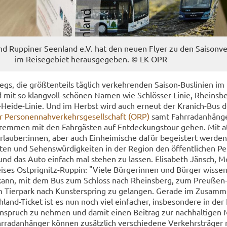
nd Rup­pi­ner Se­en­land e.V. hat den neuen Flyer zu den Sai­son­ve
im Rei­se­ge­biet her­aus­ge­ge­ben. © LK OPR
egs, die größ­ten­teils täg­lich ver­keh­ren­den Saison-​Buslinien im 
nd mit so klangvoll-​schönen Namen wie Schlösser-​Linie, Rheins­be
​Heide-Linie. Und im Herbst wird auch er­neut der Kranich-​Bus d
Per­so­nen­nah­ver­kehrs­ge­sell­schaft (ORP)
samt Fahr­rad­an­hän­g
rem­men mit den Fahr­gäs­ten auf Ent­de­ckungs­tour gehen. Mit at­
Ur­lau­ber:innen, aber auch Ein­hei­mi­sche dafür be­geis­tert wer­den
rten und Se­hens­wür­dig­kei­ten in der Re­gi­on den öf­fent­li­chen Pe
nd das Auto ein­fach mal ste­hen zu las­sen. Eli­sa­beth Jänsch, Mo­b
i­ses Ostprignitz-​Ruppin: "Viele Bür­ge­rin­nen und Bür­ger wis­sen
n kann, mit dem Bus zum Schloss nach Rheins­berg, zum Preuße
ier­park nach Kunst­er­spring zu ge­lan­gen. Ge­ra­de im Zu­sam­m
-​Ticket ist es nun noch viel ein­fa­cher, ins­be­son­de­re in der Fe
spruch zu neh­men und damit einen Bei­trag zur nach­hal­ti­gen Mo­
­rad­an­hän­ger kön­nen zu­sätz­lich ver­schie­de­ne Ver­kehrs­trä­ger 