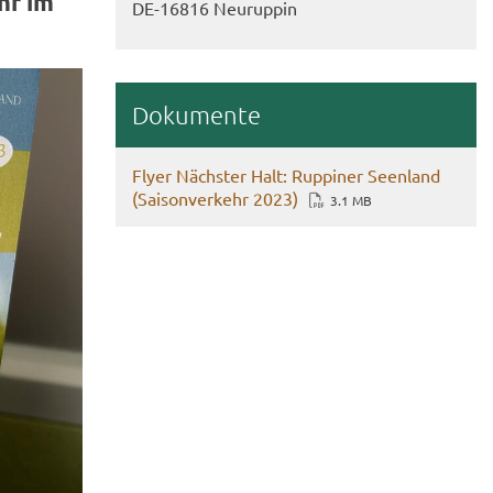
ehr im
DE-​16816 Neu­rup­pin
Do­ku­men­te
Flyer Nächs­ter Halt: Rup­pi­ner Se­en­land
(Sai­son­ver­kehr 2023)
3.1 MB