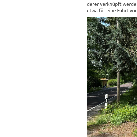
de­rer ver­knüpft wer­den
etwa für eine Fahrt von