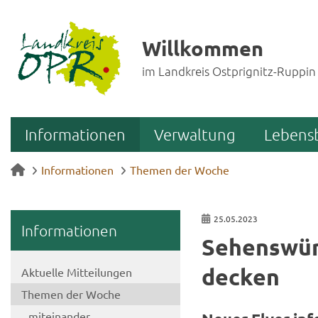
Willkommen
im Landkreis Ostprignitz-Ruppin
Informationen
Verwaltung
Lebens
Informationen
Themen der Woche
25.05.2023
In­for­ma­tio­nen
Se­hens­wür
de­cken
Ak­tu­el­le Mit­tei­lun­gen
The­men der Woche
mit­ein­an­der