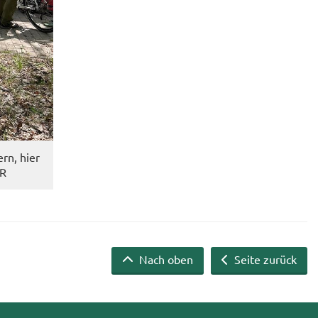
ern, hier
PR
Nach oben
Seite zurück