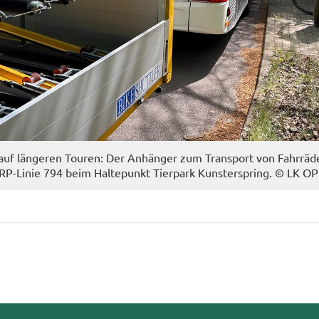
 auf län­ge­ren Tou­ren: Der An­hän­ger zum Trans­port von Fahr­rä­d
P-​Linie 794 beim Hal­te­punkt Tier­park Kunst­er­spring. © LK O