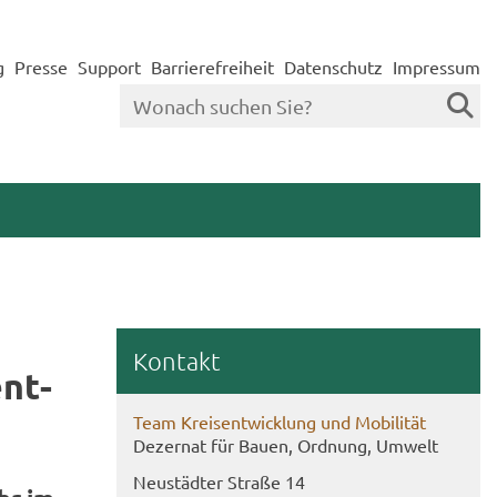
g
Presse
Support
Barrierefreiheit
Datenschutz
Impressum
Kon­takt
ent­
Team Kreis­ent­wick­lung und Mo­bi­li­tät
De­zer­nat für Bauen, Ord­nung, Um­welt
Neu­städ­ter Stra­ße 14