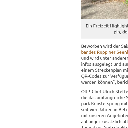
Ein Freizeit-​Highligh
pin, de
Be­wor­ben wird der Sai
ban­des Rup­pi­ner Se­en­
und wird unter an­de­rem 
infos aus­ge­legt und au
einem Stre­cken­plan mit 
QR-​Codes zur Ver­fü­gun
wer­den kön­nen", be­rich­
ORP-​Chef Ul­rich Stef­fe
die das um­fang­rei­che 
park Kunst­er­spring mit
seit vier Jah­ren in Be­t
mit un­se­ren An­ge­bo­t
an­hän­ger zu­sätz­lich at
Tem­nit­zer Amts­di­rek­