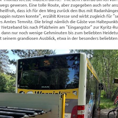
wegs ge­we­sen. Eine tolle Route, aber zu­ge­ge­ben auch sehr an­
eil­froh, dass ich für den Weg zu­rück den Bus mit Rad­an­hän­ge
rup­pin nut­zen konn­te", er­zählt Kres­se und wirbt zu­gleich für "
es Amtes Tem­nitz. Die bringt näm­lich die Gäste von Hal­te­punk­
r Net­ze­band bis nach Pfalz­heim am "Ein­gangs­tor" zur Kyritz-​R
 dann nur noch we­ni­ge Geh­mi­nu­ten bis zum be­lieb­ten Hei­de­t
 sei­nem gran­dio­sen Aus­blick, etwa in der be­son­ders be­lieb­ten