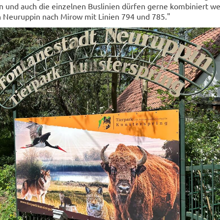
 und auch die ein­zel­nen Bus­li­ni­en dür­fen gerne kom­bi­niert we
 Neu­rup­pin nach Mirow mit Li­ni­en 794 und 785."