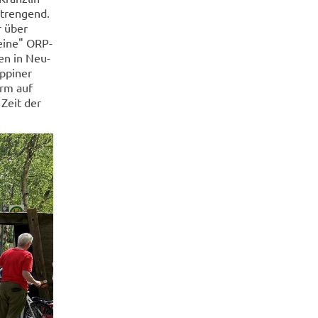
stren­gend.
r über
seine" ORP-​
ten in Neu­
uppiner
urm auf
 Zeit der