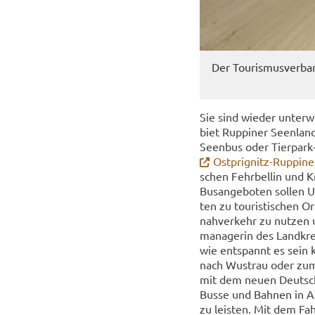
Der Tou­ris­mus­ver­ba
Sie sind wie­der un­ter­w
biet Rup­pi­ner Se­en­la
Seen­bus oder Tierpark-
Ostprignitz-​Ruppiner 
schen Fehr­bel­lin und K
Bus­an­ge­bo­ten sol­len 
ten zu tou­ris­ti­schen O
nah­ver­kehr zu nut­zen u
ma­na­ge­rin des Land­kre
wie ent­spannt es sei
nach Wus­trau oder zum T
mit dem neuen Deutschland
Busse und Bah­nen in An­
zu leis­ten. Mit dem Fahr