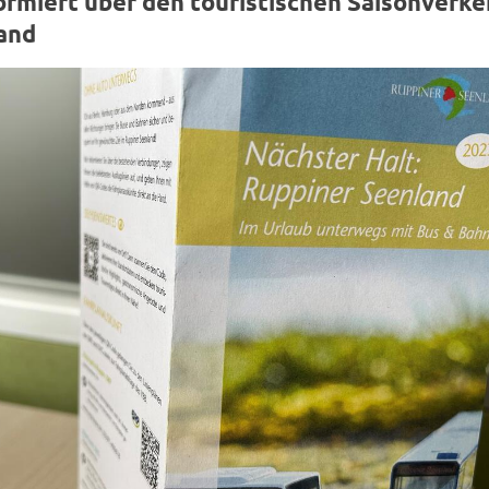
r­miert über den tou­ris­ti­schen Sai­son­ver­k
land