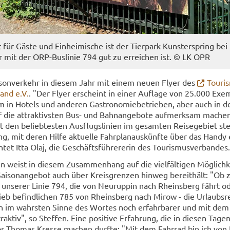
t für Gäste und Ein­hei­mi­sche ist der Tier­park Kunst­er­spring bei
r mit der ORP-​Buslinie 794 gut zu er­rei­chen ist. © LK OPR
­son­ver­kehr in die­sem Jahr mit einem neuen Flyer des
Tou­ris
land e.V.
. "Der Flyer er­scheint in einer Auf­la­ge von 25.000 Ex­em
in Ho­tels und an­de­ren Gas­tro­no­mie­be­trie­ben, aber auch in de
f die at­trak­tivs­ten Bus- und Bahn­an­ge­bo­te auf­merk­sam ma­ch
den be­lieb­tes­ten Aus­flugs­li­ni­en im ge­sam­ten Rei­se­ge­biet s
g, mit deren Hilfe ak­tu­el­le Fahr­plan­aus­künf­te über das Handy e
tet Itta Olaj, die Ge­schäfts­füh­re­re­rin des Tou­ris­mus­ver­ban­des.
n weist in die­sem Zu­sam­men­hang auf die viel­fäl­ti­gen Mög­lich­k
Sai­son­an­ge­bot auch über Kreis­gren­zen hin­weg be­reit­hält: "Ob
 un­se­rer Linie 794, die von Neu­rup­pin nach Rheins­berg fährt o
rieb be­find­li­chen 785 von Rheins­berg nach Mirow - die Ur­laubs­re
en im wahrs­ten Sinne des Wor­tes noch er­fahr­ba­rer und mit dem 
­trak­tiv", so Stef­fen. Eine po­si­ti­ve Er­fah­rung, die in die­sen Tag
tor Tho­mas Kres­se ma­chen durf­te: "Mit dem Fahr­rad bin ich von 