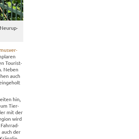
 Neu­rup­
­mus­ver­
­pla­ren
n Tou­rist­
en. Neben
te­hen auch
in­ge­holt
ei­ten hin,
 zum Tier­
der mit der
­gi­on wird
Fahr­rad­
en auch der
Kränz­lin