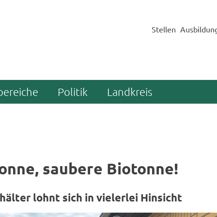
Stellen
Ausbildun
bereiche
Politik
Landkreis
nne, sau­be­re Bio­ton­ne!
­häl­ter lohnt sich in vie­ler­lei Hin­sicht