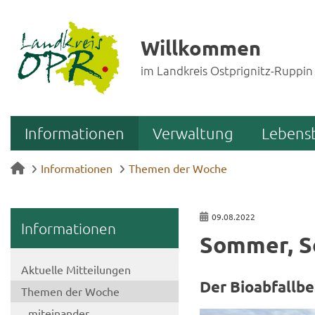
Willkommen
im Landkreis Ostprignitz-Ruppin
Informationen
Verwaltung
Lebens
Informationen
Themen der Woche
09.08.2022
In­for­ma­tio­nen
Som­mer, So
Ak­tu­el­le Mit­tei­lun­gen
Der Bio­ab­fall­be
The­men der Woche
mit­ein­an­der