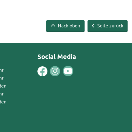
Nach oben
Seite zurück
Social Media
hr
hr
den
hr
den