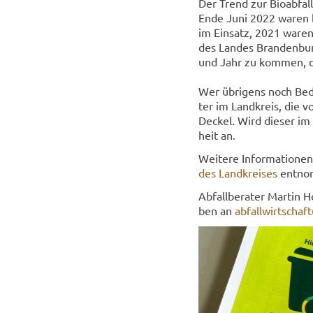
Der Trend zur Bio­ab­fall­
Ende Juni 2022 waren be­
im Ein­satz, 2021 waren
des Lan­des Bran­den­bu
und Jahr zu kom­men, da
Wer üb­ri­gens noch Be­de
ter im Land­kreis, die v
De­ckel. Wird die­ser im
heit an.
Wei­te­re In­for­ma­tio­
des Land­krei­ses
ent­nom
Ab­fall­be­ra­ter Mar­tin 
ben an
ab­fall­wirt­scha