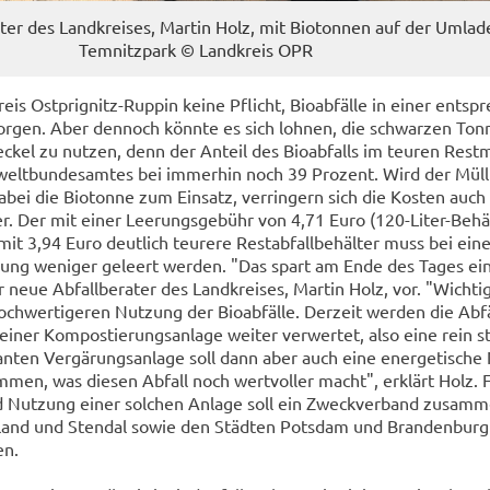
­ter des Land­krei­ses, Mar­tin Holz, mit Bio­ton­nen auf der Um­la­de­
Tem­nitz­park © Land­kreis OPR
eis Ostprignitz-​Ruppin keine Pflicht, Bio­ab­fäl­le in einer ent­spr
t­sor­gen. Aber den­noch könn­te es sich loh­nen, die schwar­zen Ton
­ckel zu nut­zen, denn der An­teil des Bio­ab­falls im teu­ren Rest­m
elt­bun­des­am­tes bei im­mer­hin noch 39 Pro­zent. Wird der Müll
i die Bio­ton­ne zum Ein­satz, ver­rin­gern sich die Kos­ten auch 
er. Der mit einer Lee­rungs­ge­bühr von 4,71 Euro (120-​Liter-Behä
it 3,94 Euro deut­lich teu­re­re Re­st­ab­fall­be­häl­ter muss bei ein
ung we­ni­ger ge­leert wer­den. "Das spart am Ende des Tages ei­n
neue Ab­fall­be­ra­ter des Land­krei­ses, Mar­tin Holz, vor. "Wich­ti
h­wer­ti­ge­ren Nut­zung der Bio­ab­fäl­le. Der­zeit wer­den die Ab­fä
ner Kom­pos­tie­rungs­an­la­ge wei­ter ver­wer­tet, also eine rein sto
n­ten Ver­gä­rungs­an­la­ge soll dann aber auch eine en­er­ge­ti­sch
om­men, was die­sen Ab­fall noch wert­vol­ler macht", er­klärt Holz. 
 Nut­zung einer sol­chen An­la­ge soll ein Zweck­ver­band zu­sam­
l­land und Sten­dal sowie den Städ­ten Pots­dam und Bran­den­burg
en.