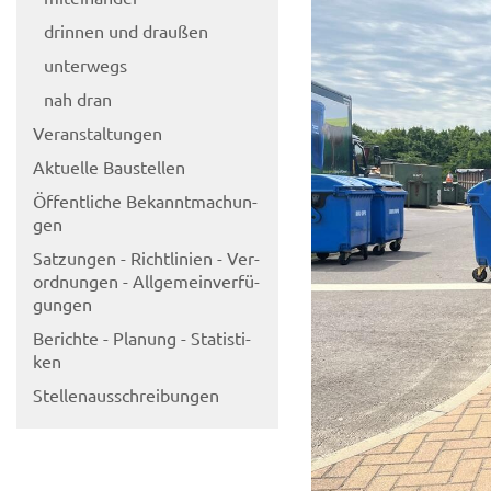
drin­nen und drau­ßen
un­ter­wegs
nah dran
Ver­an­stal­tun­gen
Ak­tu­el­le Bau­stel­len
Öf­fent­li­che Be­kannt­ma­chun­
gen
Sat­zun­gen - Richt­li­ni­en - Ver­
ord­nun­gen - All­ge­mein­ver­fü­
gun­gen
Be­rich­te - Pla­nung - Sta­tis­ti­
ken
Stel­len­aus­schrei­bun­gen