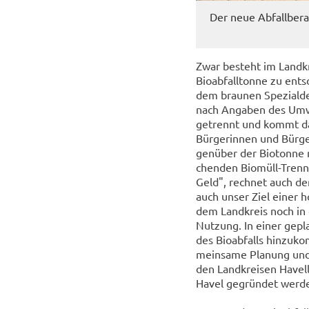
Der neue Ab­fall­be­ra
Zwar be­steht im Land­kr
Bio­ab­fall­ton­ne zu en
dem brau­nen Spe­zi­al­de
nach An­ga­ben des Um­w
ge­trennt und kommt dabe
Bür­ge­rin­nen und Bür­g
gen­über der Bio­ton­ne m
chen­den Biomüll-​Trenn
Geld", rech­net auch der 
auch unser Ziel einer hoc
dem Land­kreis noch in ei
Nut­zung. In einer ge­pla
des Bio­ab­falls hin­zu­k
mein­sa­me Pla­nung und
den Land­krei­sen Ha­ve
Havel ge­grün­det wer­d