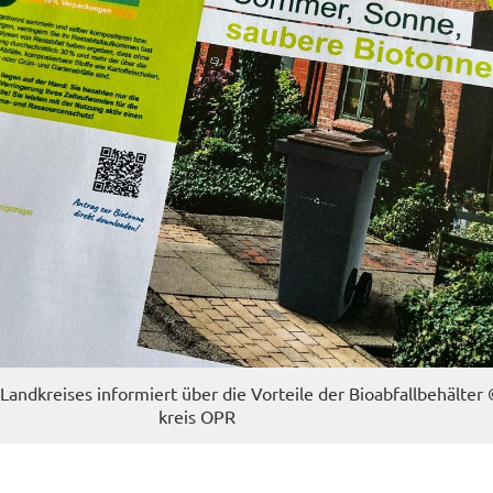
nd­krei­ses in­for­miert über die Vor­tei­le der Bio­ab­fall­be­häl­te
kreis OPR