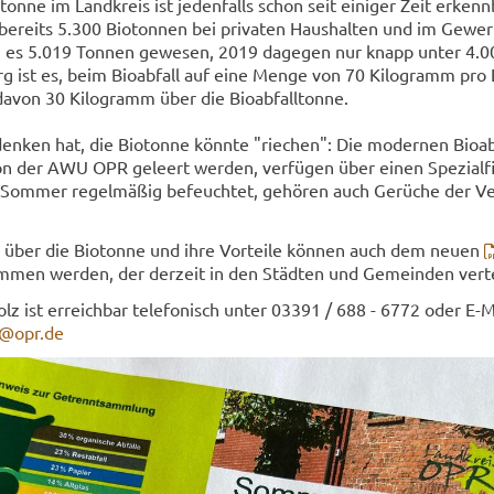
ton­ne im Land­kreis ist je­den­falls schon seit ei­ni­ger Zeit er­kenn­
reits 5.300 Bio­ton­nen bei pri­va­ten Haus­hal­ten und im Ge­wer­
 es 5.019 Ton­nen ge­we­sen, 2019 da­ge­gen nur knapp unter 4.00
rg ist es, beim Bio­ab­fall auf eine Menge von 70 Ki­lo­gramm pro 
von 30 Ki­lo­gramm über die Bio­ab­fall­ton­ne.
n­ken hat, die Bio­ton­ne könn­te "rie­chen": Die mo­der­nen Bio­ab­f
on der AWU OPR ge­leert wer­den, ver­fü­gen über einen Spe­zi­al­fi
 Som­mer re­gel­mä­ßig be­feuch­tet, ge­hö­ren auch Ge­rü­che der Ve
nen über die Bio­ton­ne und ihre Vor­tei­le kön­nen auch dem neuen
­men wer­den, der der­zeit in den Städ­ten und Ge­mein­den ver­te
Holz ist er­reich­bar te­le­fo­nisch unter 03391 / 688 - 6772 oder E-​M
ft@opr.de