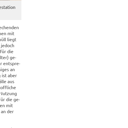
sta­ti­on
e­chen­den
­nen mit
üll liegt
 je­doch
für die
lter) ge­
er ent­spre­
i­ges an
g ist aber
l­le aus
ff­li­che
e Nut­zung
Für die ge­
men mit
 an der