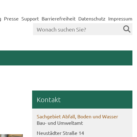
g
Presse
Support
Barrierefreiheit
Datenschutz
Impressum
Kon­takt
Sach­ge­biet Ab­fall, Boden und Was­ser
Bau- und Um­welt­amt
Neu­städ­ter Stra­ße 14