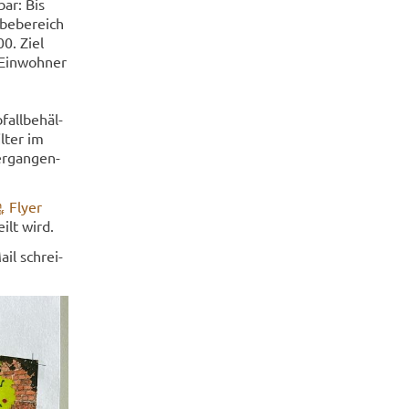
bar: Bis
be­be­reich
0. Ziel
Ein­woh­ner
all­be­häl­
l­ter im
r­gan­gen­
Flyer
ilt wird.
ail schrei­