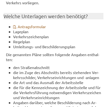
Ver­kehrs vor­lie­gen.
Wel­che Un­ter­la­gen wer­den be­nö­tigt?
An­trags­for­mu­lar
La­ge­plan
Ver­kehrs­zei­chen­plan
Re­gel­plan
Umleitungs-​ und Be­schil­de­rungs­plan
Die ge­nann­ten Pläne soll­ten fol­gen­de An­ga­ben ent­hal­
ten:
den Stra­ßen­ab­schnitt
die im Zuge des Ab­schnitts be­reits ste­hen­den Ver­
kehrs­schil­der, Ver­kehrs­ein­rich­tun­gen und -​anlagen
die Art und das Aus­maß der Ar­beits­stel­le
die für die Kenn­zeich­nung der Ar­beits­stel­le und für
die Ver­kehrs­füh­rung not­wen­di­gen Ver­kehrs­zei­chen
und Ver­kehrs­ein­rich­tun­gen
An­ga­ben dar­über, wel­che Be­schil­de­rung nach Ar­