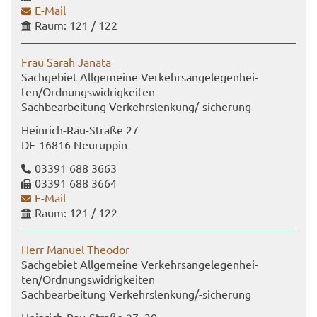
E-​Mail
Raum: 121 / 122
Frau Sarah Ja­na­ta
Sach­ge­biet All­ge­mei­ne Ver­kehrs­an­ge­le­gen­hei­
ten/Ord­nungs­wid­rig­kei­ten
Sach­be­ar­bei­tung Ver­kehrs­len­kung/-​sicherung
Heinrich-​Rau-Straße 27
DE-​16816 Neu­rup­pin
03391 688 3663
03391 688 3664
E-​Mail
Raum: 121 / 122
Herr Ma­nu­el Theo­dor
Sach­ge­biet All­ge­mei­ne Ver­kehrs­an­ge­le­gen­hei­
ten/Ord­nungs­wid­rig­kei­ten
Sach­be­ar­bei­tung Ver­kehrs­len­kung/-​sicherung