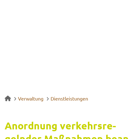
Verwaltung
Dienstleistungen
An­ord­nung ver­kehrs­re­
geln­der Maß­nah­men be­an­