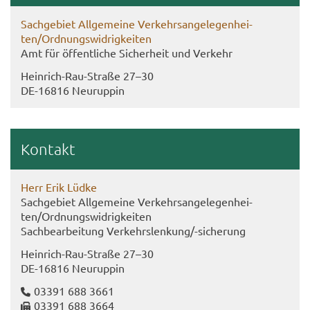
Sach­ge­biet All­ge­mei­ne Ver­kehrs­an­ge­le­gen­hei­
ten/Ord­nungs­wid­rig­kei­ten
Amt für öf­fent­li­che Si­cher­heit und Ver­kehr
Heinrich-​Rau-Straße 27–30
DE-​16816 Neu­rup­pin
Kon­takt
Herr Erik Lüdke
Sach­ge­biet All­ge­mei­ne Ver­kehrs­an­ge­le­gen­hei­
ten/Ord­nungs­wid­rig­kei­ten
Sach­be­ar­bei­tung Ver­kehrs­len­kung/-​sicherung
Heinrich-​Rau-Straße 27–30
DE-​16816 Neu­rup­pin
03391 688 3661
03391 688 3664