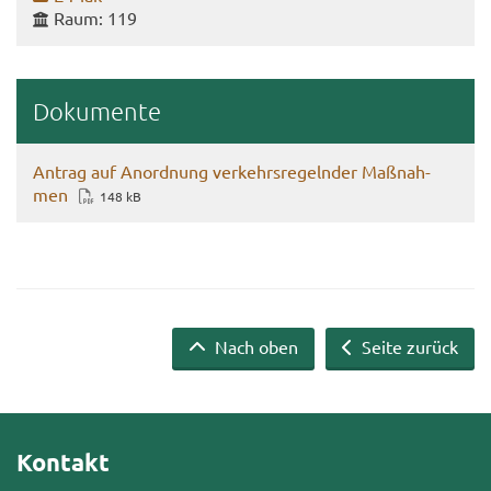
Raum: 119
Do­ku­men­te
An­trag auf An­ord­nung ver­kehrs­re­geln­der Maß­nah­
men
148 kB
Nach oben
Seite zurück
Kontakt