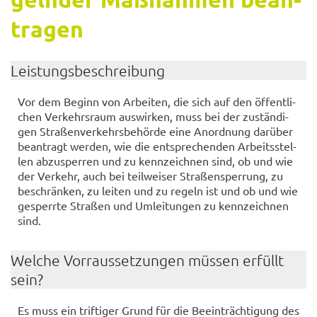
tra­gen
Leis­tungs­be­schrei­bung
Vor dem Be­ginn von Ar­bei­ten, die sich auf den öf­fent­li­
chen Ver­kehrs­raum aus­wir­ken, muss bei der zu­stän­di­
gen Stra­ßen­ver­kehrs­be­hör­de eine An­ord­nung dar­über
be­an­tragt wer­den, wie die ent­spre­chen­den Ar­beits­stel­
len ab­zu­sper­ren und zu kenn­zeich­nen sind, ob und wie
der Ver­kehr, auch bei teil­wei­ser Stra­ßen­sper­rung, zu
be­schrän­ken, zu lei­ten und zu re­geln ist und ob und wie
ge­sperr­te Stra­ßen und Um­lei­tun­gen zu kenn­zeich­nen
sind.
Wel­che Vorraus­set­zun­gen müs­sen er­füllt
sein?
Es muss ein trif­ti­ger Grund für die Be­ein­träch­ti­gung des