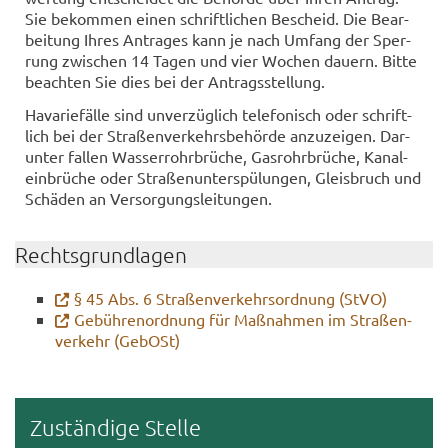
Sie be­kom­men einen schrift­li­chen Be­scheid. Die Be­ar­
bei­tung Ihres An­tra­ges kann je nach Um­fang der Sper­
rung zwi­schen 14 Tagen und vier Wo­chen dau­ern. Bitte
be­ach­ten Sie dies bei der An­trags­stel­lung.
Ha­va­rie­fäl­le sind un­ver­züg­lich te­le­fo­nisch oder schrift­
lich bei der Stra­ßen­ver­kehrs­be­hör­de an­zu­zei­gen. Dar­
un­ter fal­len Was­ser­rohr­brü­che, Gas­rohr­brü­che, Ka­nal­
ein­brü­che oder Stra­ßen­un­ter­spü­lun­gen, Gleis­bruch und
Schä­den an Ver­sor­gungs­lei­tun­gen.
Rechts­grund­la­gen
§ 45 Abs. 6 Stra­ßen­ver­kehrs­ord­nung (StVO)
Ge­büh­ren­ord­nung für Maß­nah­men im Stra­ßen­
ver­kehr (Ge­bOSt)
Zu­stän­di­ge Stel­le