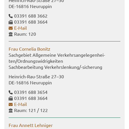
Heinrich-​Rau-Straße 27–30
DE-​16816 Neu­rup­pin
03391 688 3662
03391 688 3664
E-​Mail
Raum: 120
Frau Cor­ne­lia Bo­nitz
Sach­ge­biet All­ge­mei­ne Ver­kehrs­an­ge­le­gen­hei­
ten/Ord­nungs­wid­rig­kei­ten
Sach­be­ar­bei­tung Ver­kehrs­len­kung/-​sicherung
Heinrich-​Rau-Straße 27–30
DE-​16816 Neu­rup­pin
03391 688 3654
03391 688 3664
E-​Mail
Raum: 121 / 122
Frau An­nett Leh­ni­ger