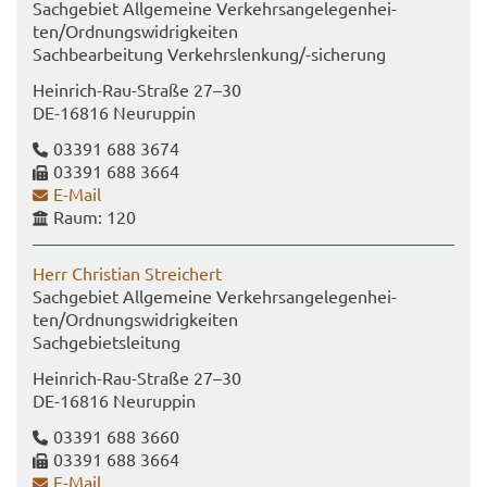
Sach­ge­biet All­ge­mei­ne Ver­kehrs­an­ge­le­gen­hei­
ten/Ord­nungs­wid­rig­kei­ten
Sach­be­ar­bei­tung Ver­kehrs­len­kung/-​sicherung
Heinrich-​Rau-Straße 27–30
DE-​16816 Neu­rup­pin
03391 688 3674
03391 688 3664
E-​Mail
Raum: 120
Herr Chris­ti­an Strei­chert
Sach­ge­biet All­ge­mei­ne Ver­kehrs­an­ge­le­gen­hei­
ten/Ord­nungs­wid­rig­kei­ten
Sach­ge­biets­lei­tung
Heinrich-​Rau-Straße 27–30
DE-​16816 Neu­rup­pin
03391 688 3660
03391 688 3664
E-​Mail