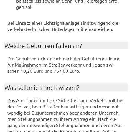
beits­schluss sowie an Sonn- und Fei­er­ta­gen er­fol­
gen soll
Bei Ein­satz einer Licht­si­gnal­an­la­ge sind zwin­gend die
ver­kehrs­tech­ni­schen Un­ter­la­gen mit ein­zu­rei­chen.
Wel­che Ge­büh­ren fal­len an?
Die Ge­büh­ren rich­ten sich nach der Ge­büh­ren­ord­nung
für Maß­nah­men im Stra­ßen­ver­kehr und lie­gen zwi­
schen 10,20 Euro und 767,00 Euro.
Was soll­te ich noch wis­sen?
Das Amt für öf­fent­li­che Si­cher­heit und Ver­kehr holt bei
der Po­li­zei, beim Stra­ßen­bau­last­trä­ger und wenn not­
wen­dig bei Bus­un­ter­neh­men oder an­de­ren Un­ter­neh­
men Stel­lung­nah­men zu Ihrem An­trag ein. Nach Zu­
gang der not­wen­di­gen Stel­lung­nah­men und deren Aus­
wer­tung ent­schei­det die Be­hör­de über Ihren An­trag.