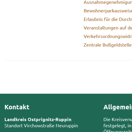
Aus­nah­me­ge­neh­mi­gun
Be­woh­ner­par­k­aus­wei­s
Er­laub­nis für die Durch
Ver­an­stal­tun­gen auf 
Ver­kehrs­ord­nungs­wid­ri
Zen­tra­le Buß­geld­stel­l
Kontakt
Allgemei
Landkreis Ostprignitz-Ruppin
Die Kreisver
Standort Virchowstraße Neuruppin
festgelegt, in
Öffnungszeit