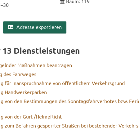
Raum: 119
7–30
Adres­se ex­por­tie­ren
r 13 Dienst­leis­tun­gen
­geln­der Maß­nah­men be­an­tra­gen
g des Fahr­we­ges
g für In­an­spruch­nah­me von öf­fent­li­chem Ver­kehrs­grund
ng Hand­wer­ker­par­ken
g von den Be­stim­mun­gen des Sonn­tags­fahr­ver­bo­tes bzw. Fe­ri­e
ng von der Gurt-/Helm­pflicht
g zum Be­fah­ren ge­sperr­ter Stra­ßen bei be­stehen­der Ver­kehrs­