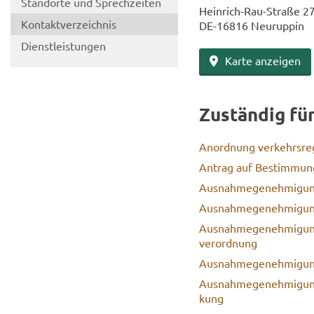
Stand­or­te und Sprech­zei­ten
Heinrich-​Rau-Straße 2
Kon­takt­ver­zeich­nis
DE-​16816 Neu­rup­pin
Dienst­leis­tun­gen
Karte an­zei­gen
Zu­stän­dig fü
An­ord­nung ver­kehrs­re
An­trag auf Be­stim­mun
Aus­nah­me­ge­neh­mi­gun
Aus­nah­me­ge­neh­mi­gu
Aus­nah­me­ge­neh­mi­gun
ver­ord­nung
Aus­nah­me­ge­neh­mi­gu
Aus­nah­me­ge­neh­mi­gun
kung