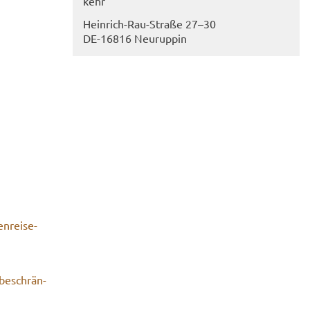
kehr
Heinrich-​Rau-Straße 27–30
DE-​16816 Neu­rup­pin
n­rei­se­
be­schrän­