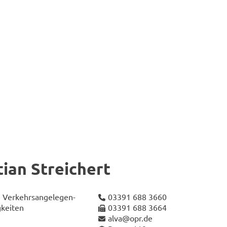
i­an Strei­chert
 Ver­kehrs­an­ge­le­gen­
03391 688 3660
­kei­ten
03391 688 3664
alva@opr.de