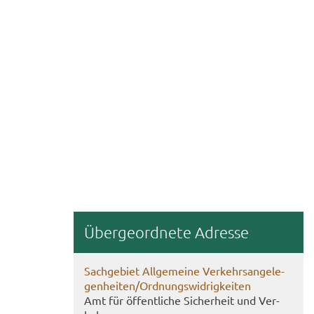
Über­ge­ord­ne­te Adres­se
Sach­ge­biet All­ge­mei­ne Ver­kehrs­an­ge­le­
gen­hei­ten/Ord­nungs­wid­rig­kei­ten
Amt für öf­fent­li­che Si­cher­heit und Ver­