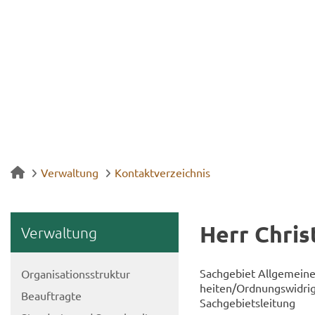
Verwaltung
Kontaktverzeichnis
Herr Chris­t
Ver­wal­tung
Sach­ge­biet All­ge­mei­ne
Or­ga­ni­sa­ti­ons­struk­tur
hei­ten/Ord­nungs­wid­rig
Be­auf­trag­te
Sach­ge­biets­lei­tung