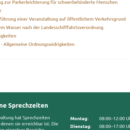
g zur Park­erleich­te­rung für schwer­be­hin­der­te Men­schen
e
­füh­rung einer Ver­an­stal­tung auf öf­fent­li­chem Ver­kehrs­grund
dem Was­ser nach der Lan­des­schiff­fahrts­ver­ord­nung
g­kei­ten
e - All­ge­mei­ne Ord­nungs­wid­rig­kei­ten
ne Sprechzeiten
waltung hat Sprechzeiten
Montag
:
08:00–12:00 U
 denen sie erreichbar ist. Die
Dienstag
:
08:00–17:00 U
en einzelner Bereiche