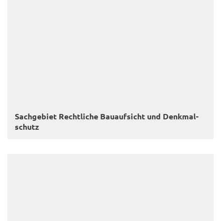
Sach­ge­biet Recht­li­che Bau­auf­sicht und Denk­mal­
schutz