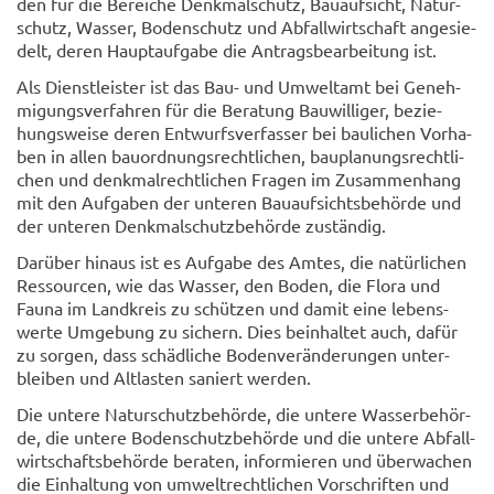
den für die Be­rei­che Denk­mal­schutz, Bau­auf­sicht, Na­tur­
schutz, Was­ser, Bo­den­schutz und Ab­fall­wirt­schaft an­ge­sie­
delt, deren Haupt­auf­ga­be die An­trags­be­ar­bei­tung ist.
Als Dienst­leis­ter ist das Bau- und Um­welt­amt bei Ge­neh­
mi­gungs­ver­fah­ren für die Be­ra­tung Bau­wil­li­ger, be­zie­
hungs­wei­se deren Ent­wurfs­ver­fas­ser bei bau­li­chen Vor­ha­
ben in allen bau­ord­nungs­recht­li­chen, bau­pla­nungs­recht­li­
chen und denk­mal­recht­li­chen Fra­gen im Zu­sam­men­hang
mit den Auf­ga­ben der un­te­ren Bau­auf­sichts­be­hör­de und
der un­te­ren Denk­mal­schutz­be­hör­de zu­stän­dig.
Dar­über hin­aus ist es Auf­ga­be des Amtes, die na­tür­li­chen
Res­sour­cen, wie das Was­ser, den Boden, die Flora und
Fauna im Land­kreis zu schüt­zen und damit eine le­bens­
wer­te Um­ge­bung zu si­chern. Dies be­inhal­tet auch, dafür
zu sor­gen, dass schäd­li­che Bo­den­ver­än­de­run­gen un­ter­
blei­ben und Alt­las­ten sa­niert wer­den.
Die un­te­re Na­tur­schutz­be­hör­de, die un­te­re Was­ser­be­hör­
de, die un­te­re Bo­den­schutz­be­hör­de und die un­te­re Ab­fall­
wirt­schafts­be­hör­de be­ra­ten, in­for­mie­ren und über­wa­chen
die Ein­hal­tung von um­welt­recht­li­chen Vor­schrif­ten und