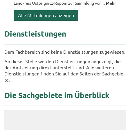
Land­kreis Ostprignitz-​Ruppin zur Samm­lung von ...
Mehr
Alle Mit­tei­lun­gen an­zei­gen
Dienst­leis­tun­gen
Dem Fach­be­reich sind keine Dienst­leis­tun­gen zu­ge­wie­sen.
An die­ser Stel­le wer­den Dienst­leis­tun­gen an­ge­zeigt, die
der Amts­lei­tung di­rekt un­ter­stellt sind. Alle wei­te­ren
Dienst­leis­tun­gen fin­den Sie auf den Sei­ten der Sach­ge­bie­
te.
Die Sach­ge­bie­te im Über­blick