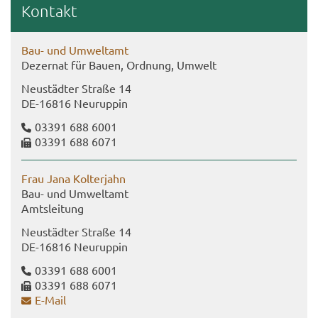
Kon­takt
Bau- und Um­welt­amt
De­zer­nat für Bauen, Ord­nung, Um­welt
Neu­städ­ter Stra­ße 14
DE-​16816 Neu­rup­pin
03391 688 6001
03391 688 6071
Frau Jana Kol­ter­jahn
Bau- und Um­welt­amt
Amts­lei­tung
Neu­städ­ter Stra­ße 14
DE-​16816 Neu­rup­pin
03391 688 6001
03391 688 6071
E-​Mail