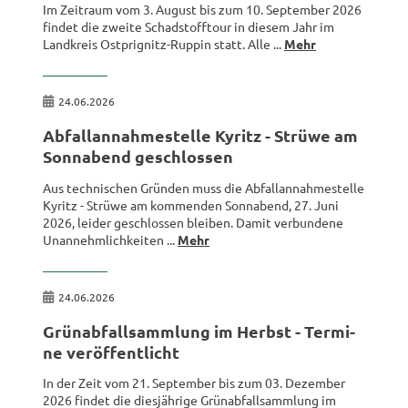
Im Zeit­raum vom 3. Au­gust bis zum 10. Sep­tem­ber 2026
fin­det die zwei­te Schad­stoff­tour in die­sem Jahr im
Land­kreis Ostprignitz-​Ruppin statt. Alle ...
Mehr
24.06.2026
Ab­fall­an­nah­me­stel­le Ky­ritz - Strüwe am
Sonn­abend ge­schlos­sen
Aus tech­ni­schen Grün­den muss die Ab­fall­an­nah­me­stel­le
Ky­ritz - Strüwe am kom­men­den Sonn­abend, 27. Juni
2026, lei­der ge­schlos­sen blei­ben. Damit ver­bun­de­ne
Un­an­nehm­lich­kei­ten ...
Mehr
24.06.2026
Grün­ab­fall­samm­lung im Herbst - Ter­mi­
ne ver­öf­fent­licht
In der Zeit vom 21. Sep­tem­ber bis zum 03. De­zem­ber
2026 fin­det die dies­jäh­ri­ge Grün­ab­fall­samm­lung im