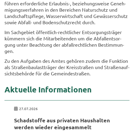
füh­ren er­for­der­li­che Erlaubnis-​, be­zie­hungs­wei­se Ge­neh­
mi­gungs­ver­fah­ren in den Be­rei­chen Na­tur­schutz und
Land­schafts­pfle­ge, Was­ser­wirt­schaft und Ge­wäs­ser­schutz
sowie Abfall-​ und Bo­den­schutz­recht durch.
Im Sach­ge­biet öffentlich-​rechtlicher Ent­sor­gungs­trä­ger
küm­mern sich die Mit­ar­bei­ten­den um die Ab­fall­ent­sor­
gung unter Be­ach­tung der ab­fall­recht­li­chen Be­stim­mun­
gen.
Zu den Auf­ga­ben des Amtes ge­hö­ren zudem die Funk­ti­on
als Stra­ßen­bau­last­trä­ger der Kreis­stra­ßen und Stra­ßen­auf­
sichts­be­hör­de für die Ge­mein­de­stra­ßen.
Ak­tu­el­le In­for­ma­tio­nen
27.07.2026
Schad­stof­fe aus pri­va­ten Haus­hal­ten
wer­den wie­der ein­ge­sam­melt