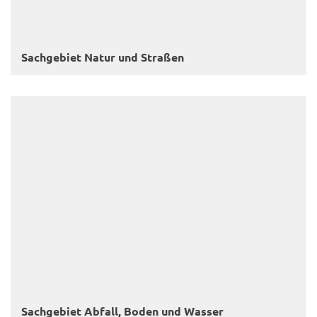
Sach­ge­biet Natur und Stra­ßen
Sach­ge­biet Ab­fall, Boden und Was­ser