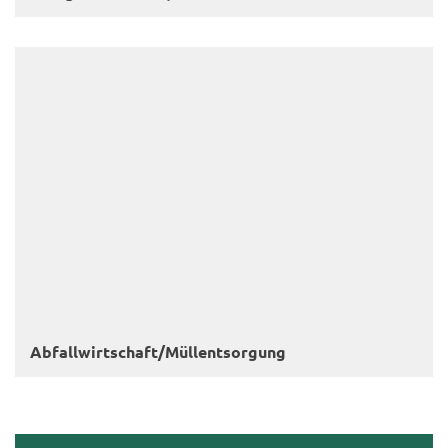
Ab­fall­wirt­schaft/Müll­ent­sor­gung