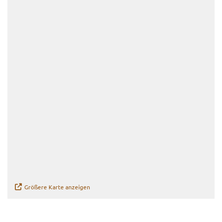
Grö­ße­re Karte an­zei­gen