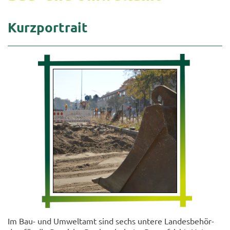
Kurz­por­trait
Im Bau- und Um­welt­amt sind sechs un­te­re Lan­des­be­hör­