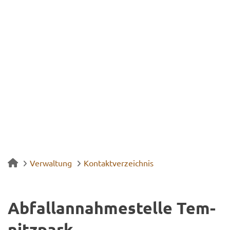
Verwaltung
Kontaktverzeichnis
Ab­fall­an­nah­me­stel­le Tem­
nitz­park