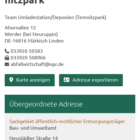
Team Um­la­de­sta­ti­on/De­po­nien (Tem­nitz­park)
Ahorn­al­lee 12
Wer­der (bei Neu­rup­pin)
DE-​16816 Mär­kisch Lin­den
033920 50583
033920 508966
ab­fall­wirt­schaft@opr.de
Karte an­zei­gen
Adres­se ex­por­tie­ren
Über­ge­ord­ne­te Adres­se
Sach­ge­biet öffentlich-​rechtlicher Ent­sor­gungs­trä­ger
Bau- und Um­welt­amt
Neu­städ­ter Stra­ße 14