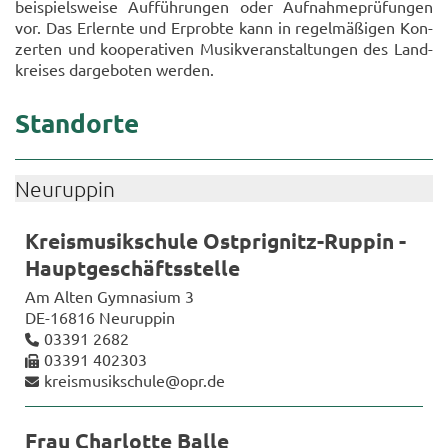
bei­spiels­wei­se Auf­füh­run­gen oder Auf­nah­me­prü­fun­gen
vor. Das Er­lern­te und Er­prob­te kann in re­gel­mä­ßi­gen Kon­
zer­ten und ko­ope­ra­ti­ven Musik­ver­an­stal­tun­gen des Land­
krei­ses dar­ge­bo­ten wer­den.
Stand­or­te
Neu­rup­pin
Kreis­mu­sik­schu­le Ostprignitz-​Ruppin -
Haupt­ge­schäfts­stel­le
Am Alten Gym­na­si­um 3
DE-​16816 Neu­rup­pin
03391 2682
03391 402303
kreis­mu­sik­schu­le@opr.de
Frau Char­lot­te Balle