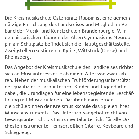
Die Kreis­musik­schu­le Ost­prignitz-​Ruppin ist eine ge­mein­
nüt­zi­ge Ein­rich­tung des Land­­krei­ses und Mit­glied im Ver­
band der Musik-​ und Kunst­­schu­len Bran­den­burg e. V. In
den his­to­ri­schen Räu­men des Alten Gym­na­si­ums Neu­rup­
pin am Schul­platz be­fin­det sich die Haupt­ge­schäfts­stel­le.
Zweig­stel­len exis­tie­ren in Ky­ritz, Witt­stock (Dosse) und
Rheins­berg.
Das An­ge­bot der Kreis­mu­sik­schu­le des Land­krei­ses rich­tet
sich an Musik­in­ter­es­sier­te ab einem Alter von zwei Jah­
ren. Neben der mu­si­ka­li­schen Früh­för­de­rung un­ter­stützt
der qua­li­fi­zier­te Fach­un­ter­richt Kin­der und Ju­gend­li­che
dabei, die Grund­lagen für eine le­bens­be­glei­ten­de Be­schäf­
ti­gung mit Musik zu legen. Dar­über hin­aus ler­nen
die Schü­ler:innen der Kreis­musik­schu­le das Spie­len ihres
Wunsch­in­stru­ments. Das Un­ter­richts­an­ge­bot reicht von
Ge­sangs­­un­ter­richt bis In­stru­men­tal­­un­ter­richt für alle Or­
ches­ter­­in­stru­men­te – ein­schließ­lich Gi­tar­re, Key­board und
Schlag­zeug.