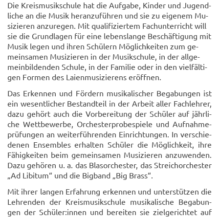
Die Kreis­mu­sik­schu­le hat die Auf­ga­be, Kin­der und Ju­gend­
li­che an die Musik her­an­zu­füh­ren und sie zu ei­ge­nem Mu­
si­zie­ren an­zu­re­gen. Mit qua­li­fi­zier­tem Fach­un­ter­richt will
sie die Grund­la­gen für eine le­bens­lan­ge Be­schäf­ti­gung mit
Musik legen und ihren Schü­lern Mög­lich­kei­ten zum ge­
mein­sa­men Mu­si­zie­ren in der Mu­sik­schu­le, in der all­ge­
mein­bil­den­den Schu­le, in der Fa­mi­lie oder in den viel­fäl­ti­
gen For­men des Lai­en­mu­si­zie­rens er­öff­nen.
Das Er­ken­nen und För­dern mu­si­ka­li­scher Be­ga­bun­gen ist
ein we­sent­li­cher Be­stand­teil in der Ar­beit aller Fach­leh­rer,
dazu ge­hört auch die Vor­be­rei­tung der Schü­ler auf jähr­li­
che Wett­be­wer­be, Or­ches­ter­pro­be­spie­le und Auf­nah­me­
prü­fun­gen an wei­ter­füh­ren­den Ein­rich­tun­gen. In ver­schie­
de­nen En­sem­bles er­hal­ten Schü­ler die Mög­lich­keit, ihre
Fä­hig­kei­ten beim ge­mein­sa­men Mu­si­zie­ren an­zu­wen­den.
Dazu ge­hö­ren u. a. das Blas­or­ches­ter, das Streich­or­ches­ter
„Ad Li­bi­tum“ und die Big­band „Big Brass“.
Mit ihrer lan­gen Er­fah­rung er­ken­nen und un­ter­stüt­zen die
Leh­ren­den der Kreis­musik­schu­le mu­si­ka­li­sche Be­ga­bun­
gen der Schü­ler:innen und be­rei­ten sie ziel­ge­rich­tet auf