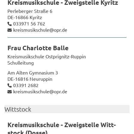
Kreis­mu­sik­schu­le - Zweig­stel­le Ky­ritz
Per­le­ber­ger Stra­ße 6
DE-​16866 Ky­ritz
033971 56 762
kreis­mu­sik­schu­le@opr.de
Frau Char­lot­te Balle
Kreis­mu­sik­schu­le Ostprignitz-​Ruppin
Schul­lei­tung
Am Alten Gym­na­si­um 3
DE-​16816 Neu­rup­pin
03391 2682
kreis­mu­sik­schu­le@opr.de
Witt­stock
Kreis­mu­sik­schu­le - Zweig­stel­le Witt­
stock (Dosse)