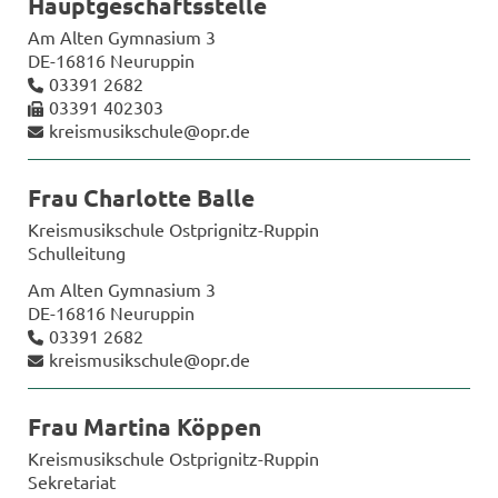
Haupt­ge­schäfts­stel­le
Am Alten Gym­na­si­um 3
DE-​16816 Neu­rup­pin
03391 2682
03391 402303
kreis­mu­sik­schu­le@opr.de
Frau Char­lot­te Balle
Kreis­mu­sik­schu­le Ostprignitz-​Ruppin
Schul­lei­tung
Am Alten Gym­na­si­um 3
DE-​16816 Neu­rup­pin
03391 2682
kreis­mu­sik­schu­le@opr.de
Frau Mar­ti­na Köp­pen
Kreis­mu­sik­schu­le Ostprignitz-​Ruppin
Se­kre­ta­ri­at