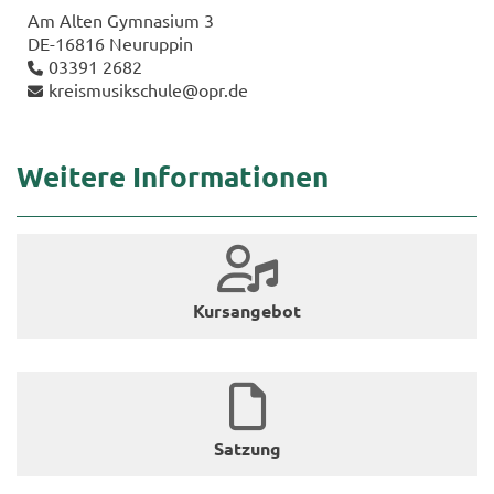
Am Alten Gym­na­si­um 3
DE-​16816 Neu­rup­pin
03391 2682
kreis­mu­sik­schu­le@opr.de
Wei­te­re In­for­ma­tio­nen
Kurs­an­ge­bot
Sat­zung