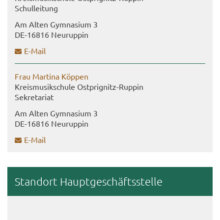
Schul­lei­tung
Am Alten Gym­na­si­um 3
DE-​16816 Neu­rup­pin
E-​Mail
Frau Mar­ti­na Köp­pen
Kreis­mu­sik­schu­le Ostprignitz-​Ruppin
Se­kre­ta­ri­at
Am Alten Gym­na­si­um 3
DE-​16816 Neu­rup­pin
E-​Mail
Stand­ort Haupt­ge­schäfts­stel­le