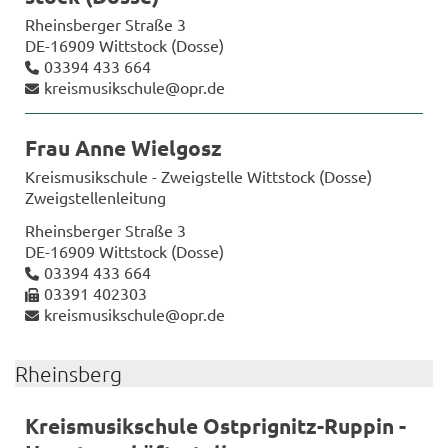
Rheins­ber­ger Stra­ße 3
DE-​16909 Witt­stock (Dosse)
03394 433 664
kreis­mu­sik­schu­le@opr.de
Frau Anne Wie­lgosz
Kreis­mu­sik­schu­le - Zweig­stel­le Witt­stock (Dosse)
Zweig­stel­len­lei­tung
Rheins­ber­ger Stra­ße 3
DE-​16909 Witt­stock (Dosse)
03394 433 664
03391 402303
kreis­mu­sik­schu­le@opr.de
Rheins­berg
Kreis­mu­sik­schu­le Ostprignitz-​Ruppin -