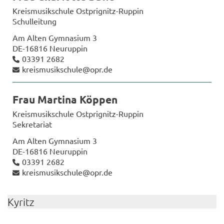
Kreis­mu­sik­schu­le Ostprignitz-​Ruppin
Schul­lei­tung
Am Alten Gym­na­si­um 3
DE-​16816 Neu­rup­pin
03391 2682
kreis­mu­sik­schu­le@opr.de
Frau Mar­ti­na Köp­pen
Kreis­mu­sik­schu­le Ostprignitz-​Ruppin
Se­kre­ta­ri­at
Am Alten Gym­na­si­um 3
DE-​16816 Neu­rup­pin
03391 2682
kreis­mu­sik­schu­le@opr.de
Ky­ritz