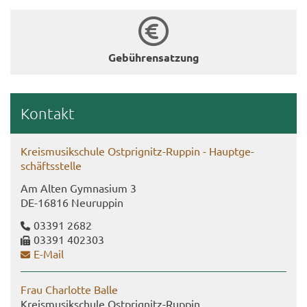
Ge­büh­ren­sat­zung
Kon­takt
Kreis­mu­sik­schu­le Ostprignitz-​Ruppin - Haupt­ge­
schäfts­stel­le
Am Alten Gym­na­si­um 3
DE-​16816 Neu­rup­pin
03391 2682
03391 402303
E-​Mail
Frau Char­lot­te Balle
Kreis­mu­sik­schu­le Ostprignitz-​Ruppin