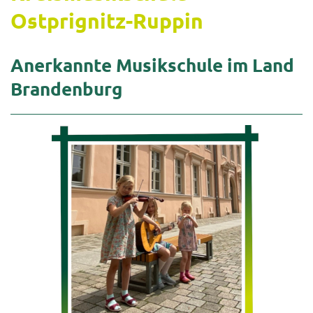
Ostprignitz-​Ruppin
An­er­kann­te Mu­sik­schu­le im Land
Bran­den­burg