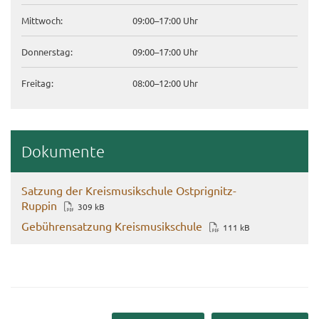
Mitt­woch:
09:00–17:00 Uhr
Don­ners­tag:
09:00–17:00 Uhr
Frei­tag:
08:00–12:00 Uhr
Do­ku­men­te
Sat­zung der Kreis­mu­sik­schu­le Ostprignitz-​
Ruppin
309 kB
Ge­büh­ren­sat­zung Kreis­mu­sik­schu­le
111 kB