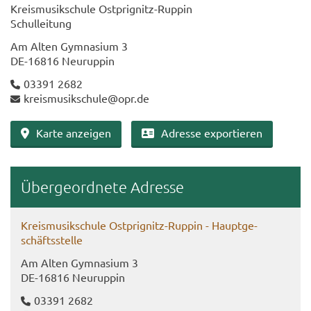
Kreis­mu­sik­schu­le Ostprignitz-​Ruppin
Schul­lei­tung
Am Alten Gym­na­si­um 3
DE-​16816 Neu­rup­pin
03391 2682
kreis­mu­sik­schu­le@opr.de
Karte an­zei­gen
Adres­se ex­por­tie­ren
Über­ge­ord­ne­te Adres­se
Kreis­mu­sik­schu­le Ostprignitz-​Ruppin - Haupt­ge­
schäfts­stel­le
Am Alten Gym­na­si­um 3
DE-​16816 Neu­rup­pin
03391 2682