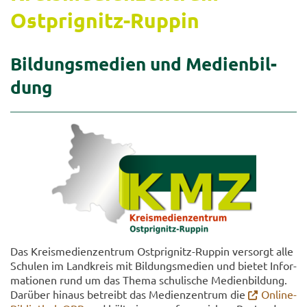
Ostprignitz-​Ruppin
Bil­dungs­me­di­en und Me­di­en­bil­
dung
Das Kreis­me­di­en­zen­trum Ost­­prig­nitz-​Ruppin ver­sorgt alle
Schu­len im Land­kreis mit Bil­dungs­me­dien und bie­tet In­for­
ma­tio­nen rund um das Thema schu­li­sche Me­di­en­bil­dung.
Dar­über hin­aus be­treibt das Me­di­en­zen­trum die
On­line­