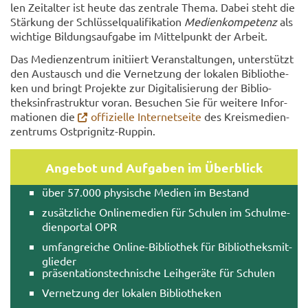
len Zeit­al­ter ist heute das zen­tra­le Thema. Dabei steht die
Stär­kung der Schlüs­sel­qua­li­fi­ka­ti­on
Me­di­en­kom­pe­tenz
als
wich­tige Bil­dungs­auf­ga­be im Mit­tel­punkt der Ar­beit.
Das Me­di­en­zen­trum in­iti­iert Ver­an­stal­tun­gen, un­ter­stützt
den Aus­tausch und die Ver­net­zung der lo­ka­len Bi­blio­the­
ken und bringt Pro­jek­te zur Di­gi­ta­li­sie­rung der Bi­blio­
theks­in­fra­struk­tur voran. Be­su­chen Sie für wei­te­re In­for­
ma­tio­nen die
of­fi­zi­el­le In­ter­net­seite
des Kreis­me­di­en­
zen­trums Ostprignitz-​Ruppin.
An­ge­bot und Auf­ga­ben im Über­blick
über 57.000 phy­si­sche Me­di­en im Be­stand
zu­sätz­li­che On­line­me­di­en für Schu­len im Schul­me­
di­en­por­tal OPR
um­fang­rei­che Online-​Bibliothek für Bi­blio­theks­mit­
glie­der
prä­sen­ta­ti­ons­tech­ni­sche Leih­ge­rä­te für Schu­len
Ver­net­zung der lo­ka­len Bi­blio­the­ken