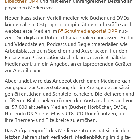
Bi­blio­thek OPR
und hält einen um­fang­rei­chen Be­stand an
phy­si­chen Me­di­en vor.
Neben klas­si­schen Ver­leih­me­di­en wie Bü­cher und DVDs
kön­nen alle in Ost­prignitz-​Ruppin tä­ti­gen Lehr­kräf­te auch
web­ba­sier­te Me­di­en im
Schul­me­di­en­por­tal OPR
nut­
zen. Die di­gi­ta­len Unter­richts­ma­te­ria­li­en um­fas­sen Audio-​
und Vi­deo­da­tei­en, Pod­casts und Be­gleit­ma­te­ria­li­en wie
Ar­beits­blät­ter zum Spei­chern und Aus­dru­cken. Für den
Ein­satz von Prä­sen­ta­ti­ons­tech­nik im Un­ter­richt hält das
Me­di­en­zen­trum ein An­ge­bot an ent­spre­chen­den Ge­rä­ten
zur Aus­lei­he vor.
Ab­ge­run­det wird das An­ge­bot durch einen Me­di­en­er­gän­
zungs­pool zur Un­ter­stüt­zung der im Kreis­ge­biet an­säs­si­
gen öf­fent­li­chen und Schul­bi­blio­the­ken. Die klei­ne­ren und
grö­ße­ren Bi­blio­the­ken kön­nen den Aus­tausch­be­stand von
ca. 57.000 ak­tu­el­len Me­di­en (Bü­cher, Hör­bü­cher, DVDs,
Nin­ten­do DS-​Spiele, Musik-​CDs, CD-​Roms) nut­zen, um
ihre Themen-​ und Titel­brei­te zu er­hö­hen.
Das Auf­ga­ben­pro­fil des Me­di­en­zen­trums hat sich in den
letz­ten Jah­ren stark ver­än­dert. Me­di­en­bil­dung im di­gi­ta­