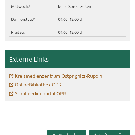
Mitt­woch:*
keine Sprech­zei­ten
Don­ners­tag:*
09:00–12:00 Uhr
Frei­tag:
09:00–12:00 Uhr
Ex­ter­ne Links
Kreis­me­di­en­zen­trum Ostprignitz-​Ruppin
On­line­Bi­blio­thek OPR
Schul­me­di­en­por­tal OPR
Nach oben
Seite zurück