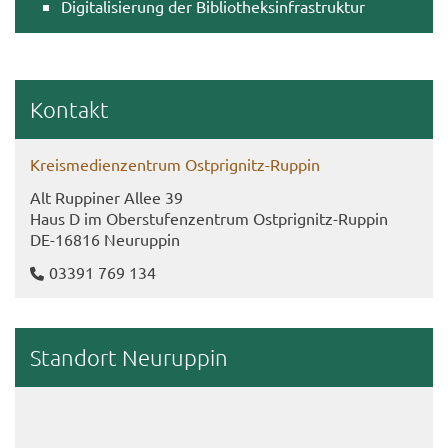
Di­gi­ta­li­sie­rung der Bi­blio­theks­in­fra­struk­tur
Kon­takt
Kreis­me­di­en­zen­trum Ostprignitz-​Ruppin
Alt Rup­pi­ner Allee 39
Haus D im Ober­stu­fen­zen­trum Ostprignitz-​Ruppin
DE-​16816 Neu­rup­pin
03391 769 134
Stand­ort Neu­rup­pin