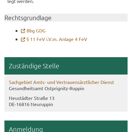
legt wer­den.
Rechts­grund­la­ge
Bbg GDG
§ 11 FeV i.V.m. An­la­ge 4 FeV
Zu­stän­di­ge Stel­le
Sach­ge­biet Amts- und Ver­trau­ens­ärzt­li­cher Dienst
Ge­sund­heits­amt Ostprignitz-​Ruppin
Neu­städ­ter Stra­ße 13
DE-​16816 Neu­rup­pin
An­mel­dung