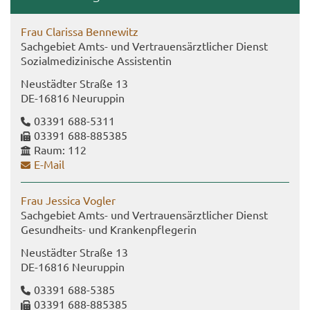
Frau Cla­ris­sa Ben­ne­witz
Sach­ge­biet Amts- und Ver­trau­ens­ärzt­li­cher Dienst
So­zi­al­me­di­zi­ni­sche As­sis­ten­tin
Neu­städ­ter Stra­ße 13
DE-​16816 Neu­rup­pin
03391 688-​5311
03391 688-​885385
Raum: 112
E-​Mail
Frau Jes­si­ca Vog­ler
Sach­ge­biet Amts- und Ver­trau­ens­ärzt­li­cher Dienst
Gesundheits-​ und Kran­ken­pfle­ge­rin
Neu­städ­ter Stra­ße 13
DE-​16816 Neu­rup­pin
03391 688-​5385
03391 688-​885385