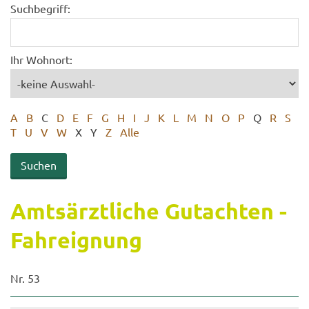
Suchbegriff:
Ihr Wohnort:
A
B
C
D
E
F
G
H
I
J
K
L
M
N
O
P
Q
R
S
T
U
V
W
X
Y
Z
Alle
Amts­ärzt­li­che Gut­ach­ten -
Fahr­eig­nung
Nr. 53