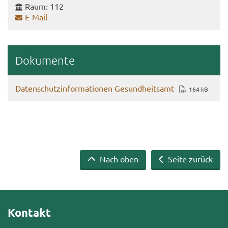
Raum: 112
E-​Mail
Do­ku­men­te
Da­ten­schutz­in­for­ma­tio­nen Ge­sund­heits­amt
164 kB
Nach oben
Seite zurück
Kontakt