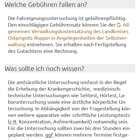
Wel­che Ge­büh­ren fal­len an?
Die Fahr­eig­nungs­un­ter­su­chung ist ge­büh­ren­pflich­tig.
Den ein­schlä­gi­gen Ge­büh­ren­satz kön­nen Sie der
All­
ge­mei­nen Ver­wal­tungs­kos­ten­sat­zung des Land­krei­ses
Ostprignitz-​Ruppin in An­ge­le­gen­hei­ten der Selbst­ver­
wal­tung
ent­neh­men. Sie er­hal­ten nach Fer­tig­stel­lung
des Gut­ach­tens eine Rech­nung.
Was soll­te ich noch wis­sen?
Die amts­ärzt­li­che Un­ter­su­chung um­fasst in der Regel
die Er­he­bung der Kran­ken­ge­schich­te, medizinisch-​
technische Un­ter­su­chun­gen wie Seh­test, Hör­test, La­
bor­un­ter­su­chung sowie eine ärzt­li­che kör­per­li­che Un­
ter­su­chung. In Ab­hän­gig­keit von der Fra­ge­stel­lung kön­
nen wei­te­re ap­pa­ra­ti­ve oder schrift­li­che Leis­tungs­tests
(
z.B.
Kon­zen­tra­ti­on, Auf­merk­sam­keit) not­wen­dig sein.
Für die Un­ter­su­chung soll­ten zwei bis drei Stun­den ein­
ge­plant wer­den.
ggf.
kön­nen meh­re­re Ter­mi­ne fest­ge­