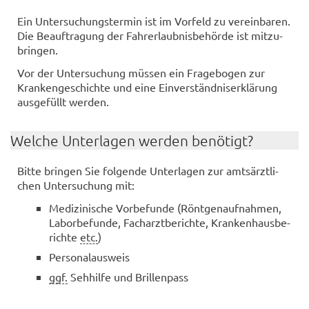
Ein Un­ter­su­chungs­ter­min ist im Vor­feld zu ver­ein­ba­ren.
Die Be­auf­tra­gung der Fahr­erlaub­nis­be­hör­de ist mit­zu­
brin­gen.
Vor der Un­ter­su­chung müs­sen ein Fra­ge­bo­gen zur
Kran­ken­ge­schich­te und eine Ein­ver­ständ­nis­er­klä­rung
aus­ge­füllt wer­den.
Wel­che Un­ter­la­gen wer­den be­nö­tigt?
Bitte brin­gen Sie fol­gen­de Un­ter­la­gen zur amts­ärzt­li­
chen Un­ter­su­chung mit:
Me­di­zi­ni­sche Vor­be­fun­de (Rönt­gen­auf­nah­men,
La­bor­be­fun­de, Fach­arzt­be­rich­te, Kran­ken­haus­be­
rich­te
etc.
)
Per­so­nal­aus­weis
ggf.
Seh­hil­fe und Bril­len­pass