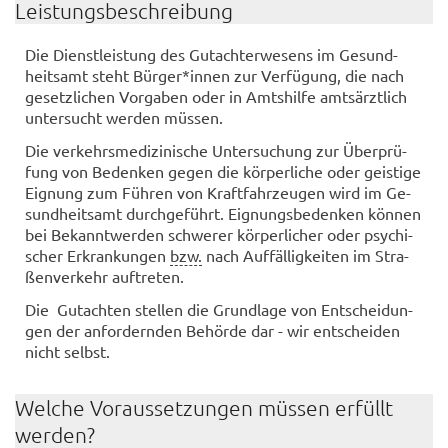
Leis­tungs­be­schrei­bung
Die Dienst­leis­tung des Gut­ach­ter­we­sens im Ge­sund­
heits­amt steht Bür­ger*innen zur Ver­fü­gung, die nach
ge­setz­li­chen Vor­ga­ben oder in Amts­hil­fe amts­ärzt­lich
un­ter­sucht wer­den müs­sen.
Die ver­kehrs­me­di­zi­ni­sche Un­ter­su­chung zur Über­prü­
fung von Be­den­ken gegen die kör­per­li­che oder geis­ti­ge
Eig­nung zum Füh­ren von Kraft­fahr­zeu­gen wird im Ge­
sund­heits­amt durch­ge­führt. Eig­nungs­be­den­ken kön­nen
bei Be­kannt­wer­den schwe­rer kör­per­li­cher oder psy­chi­
scher Er­kran­kun­gen
bzw.
nach Auf­fäl­lig­kei­ten im Stra­
ßen­ver­kehr auf­tre­ten.
Die Gut­ach­ten stel­len die Grund­la­ge von Ent­schei­dun­
gen der an­for­dern­den Be­hör­de dar - wir ent­schei­den
nicht selbst.
Wel­che Vor­aus­set­zun­gen müs­sen er­füllt
wer­den?