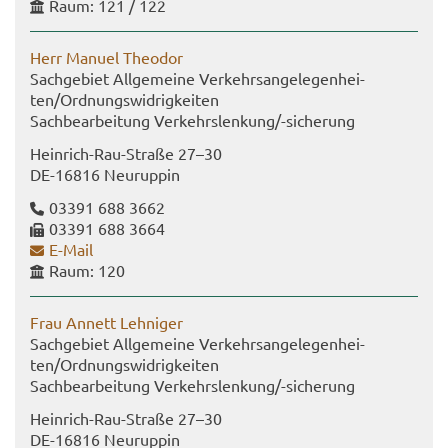
Raum: 121 / 122
Herr Ma­nu­el Theo­dor
Sach­ge­biet All­ge­mei­ne Ver­kehrs­an­ge­le­gen­hei­
ten/Ord­nungs­wid­rig­kei­ten
Sach­be­ar­bei­tung Ver­kehrs­len­kung/-​sicherung
Heinrich-​Rau-Straße 27–30
DE-​16816 Neu­rup­pin
03391 688 3662
03391 688 3664
E-​Mail
Raum: 120
Frau An­nett Leh­ni­ger
Sach­ge­biet All­ge­mei­ne Ver­kehrs­an­ge­le­gen­hei­
ten/Ord­nungs­wid­rig­kei­ten
Sach­be­ar­bei­tung Ver­kehrs­len­kung/-​sicherung
Heinrich-​Rau-Straße 27–30
DE-​16816 Neu­rup­pin