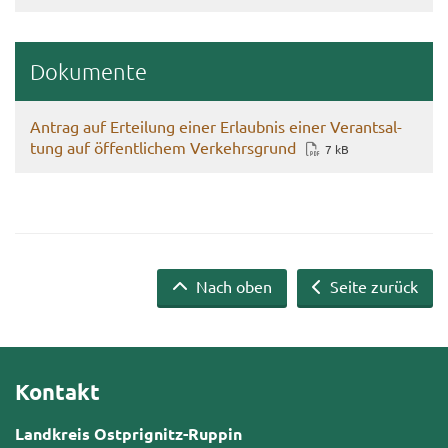
Do­ku­men­te
An­trag auf Er­tei­lung einer Er­laub­nis einer Ver­ants­al­
tung auf öf­fent­li­chem Ver­kehrs­grund
7 kB
Nach oben
Seite zurück
Kontakt
Landkreis Ostprignitz-Ruppin