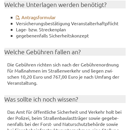
Wel­che Un­ter­la­gen wer­den be­nö­tigt?
An­trags­for­mu­lar
Ver­si­che­rungs­be­stä­ti­gung Ver­an­stal­ter­haft­pflicht
Lage- bzw. Stre­cken­plan
ge­ge­be­nen­falls Si­cher­heits­kon­zept
Wel­che Ge­büh­ren fal­len an?
Die Ge­büh­ren rich­ten sich nach der Ge­büh­ren­ord­nung
für Maß­nah­men im Stra­ßen­ver­kehr und lie­gen zwi­
schen 10,20 Euro und 767,00 Euro je nach Um­fang der
Ver­an­stal­tung.
Was soll­te ich noch wis­sen?
Das Amt für öf­fent­li­che Si­cher­heit und Ver­kehr holt bei
der Po­li­zei, beim Stra­ßen­bau­last­trä­ger sowie ge­ge­be­
nen­falls bei der Forst-​ und Na­tur­schutz­be­hör­de sowie