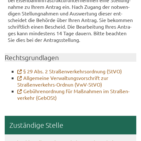
bei Ei­sen­bahnin­fra­struk­tur­un­ter­neh­men eine Stel­lung­
nah­me zu Ihrem An­trag ein. Nach Zu­gang der not­wen­
di­gen Stel­lung­nah­men und Aus­wer­tung die­ser ent­
schei­det die Be­hör­de über Ihren An­trag. Sie be­kom­men
schrift­lich einen Be­scheid. Die Be­ar­bei­tung Ihres An­tra­
ges kann min­des­tens 14 Tage dau­ern. Bitte be­ach­ten
Sie dies bei der An­trags­stel­lung.
Rechts­grund­la­gen
§ 29 Abs. 2 Stra­ßen­ver­kehrs­ord­nung (StVO)
All­ge­mei­ne Ver­wal­tungs­vor­schrift zur
Straßenverkehrs-​Ordnun (VwV-​StVO)
Ge­büh­ren­ord­nung für Maß­nah­men im Stra­ßen­
ver­kehr (Ge­bOSt)
Zu­stän­di­ge Stel­le