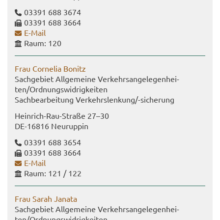
03391 688 3674
03391 688 3664
E-​Mail
Raum: 120
Frau Cor­ne­lia Bo­nitz
Sach­ge­biet All­ge­mei­ne Ver­kehrs­an­ge­le­gen­hei­
ten/Ord­nungs­wid­rig­kei­ten
Sach­be­ar­bei­tung Ver­kehrs­len­kung/-​sicherung
Heinrich-​Rau-Straße 27–30
DE-​16816 Neu­rup­pin
03391 688 3654
03391 688 3664
E-​Mail
Raum: 121 / 122
Frau Sarah Ja­na­ta
Sach­ge­biet All­ge­mei­ne Ver­kehrs­an­ge­le­gen­hei­
ten/Ord­nungs­wid­rig­kei­ten