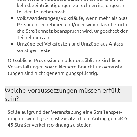
kehrs­be­ein­träch­ti­gun­gen zu rech­nen ist, un­ge­ach­
tet der Teil­neh­mer­zahl
Volks­wan­de­run­gen/Volks­läu­fe, wenn mehr als 500
Per­so­nen teil­neh­men und/oder wenn das über­ört­li­
che Stra­ßen­netz be­an­sprucht wird, un­ge­ach­tet der
Teil­neh­mer­zahl
Um­zü­ge bei Volks­fes­ten und Um­zü­ge aus An­lass
sons­ti­ger Feste
Orts­üb­li­che Pro­zes­sio­nen oder orts­üb­li­che kirch­li­che
Ver­an­stal­tun­gen sowie klei­ne­re Brauch­tums­ver­an­stal­
tun­gen sind nicht ge­neh­mi­gungs­pflich­tig.
Wel­che Vor­aus­set­zun­gen müs­sen er­füllt
sein?
Soll­te auf­grund der Ver­an­stal­tung eine Stra­ßen­sper­
rung not­wen­dig sein, ist zu­sätz­lich ein An­trag gemäß §
45 Stra­ßen­ver­kehrs­ord­nung zu stel­len.