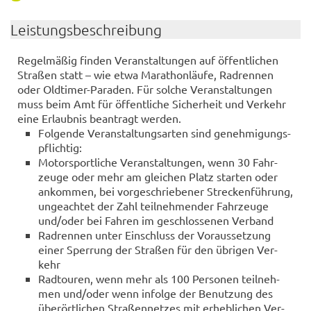
Leis­tungs­be­schrei­bung
Re­gel­mä­ßig fin­den Ver­an­stal­tun­gen auf öf­fent­li­chen
Stra­ßen statt – wie etwa Ma­ra­thon­läu­fe, Rad­ren­nen
oder Oldtimer-​Paraden. Für sol­che Ver­an­stal­tun­gen
muss beim Amt für öf­fent­li­che Si­cher­heit und Ver­kehr
eine Er­laub­nis be­an­tragt wer­den.
Fol­gen­de Ver­an­stal­tungs­ar­ten sind ge­neh­mi­gungs­
pflich­tig:
Mo­tor­sport­li­che Ver­an­stal­tun­gen, wenn 30 Fahr­
zeu­ge oder mehr am glei­chen Platz star­ten oder
an­kom­men, bei vor­ge­schrie­be­ner Stre­cken­füh­rung,
un­ge­ach­tet der Zahl teil­neh­men­der Fahr­zeu­ge
und/oder bei Fah­ren im ge­schlos­se­nen Ver­band
Rad­ren­nen unter Ein­schluss der Vor­aus­set­zung
einer Sper­rung der Stra­ßen für den üb­ri­gen Ver­
kehr
Rad­tou­ren, wenn mehr als 100 Per­so­nen teil­neh­
men und/oder wenn in­fol­ge der Be­nut­zung des
über­ört­li­chen Stra­ßen­net­zes mit er­heb­li­chen Ver­