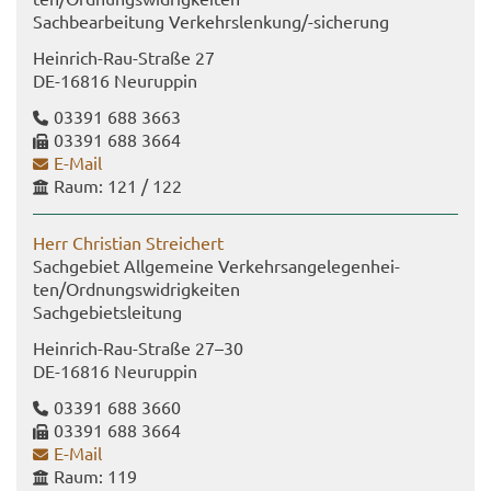
Sach­be­ar­bei­tung Ver­kehrs­len­kung/-​sicherung
Heinrich-​Rau-Straße 27
DE-​16816 Neu­rup­pin
03391 688 3663
03391 688 3664
E-​Mail
Raum: 121 / 122
Herr Chris­ti­an Strei­chert
Sach­ge­biet All­ge­mei­ne Ver­kehrs­an­ge­le­gen­hei­
ten/Ord­nungs­wid­rig­kei­ten
Sach­ge­biets­lei­tung
Heinrich-​Rau-Straße 27–30
DE-​16816 Neu­rup­pin
03391 688 3660
03391 688 3664
E-​Mail
Raum: 119