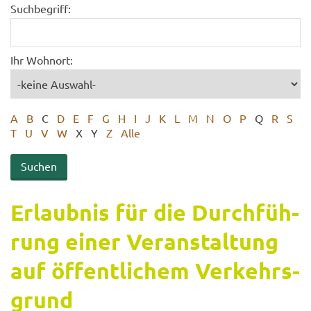
Suchbegriff:
Ihr Wohnort:
A
B
C
D
E
F
G
H
I
J
K
L
M
N
O
P
Q
R
S
T
U
V
W
X
Y
Z
Alle
Er­laub­nis für die Durch­füh­
rung einer Ver­an­stal­tung
auf öf­fent­li­chem Ver­kehrs­
grund