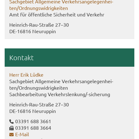
Sach­ge­biet All­ge­mei­ne Ver­kehrs­an­ge­le­gen­hei­
ten/Ord­nungs­wid­rig­kei­ten
Amt für öf­fent­li­che Si­cher­heit und Ver­kehr
Heinrich-​Rau-Straße 27–30
DE-​16816 Neu­rup­pin
Kon­takt
Herr Erik Lüdke
Sach­ge­biet All­ge­mei­ne Ver­kehrs­an­ge­le­gen­hei­
ten/Ord­nungs­wid­rig­kei­ten
Sach­be­ar­bei­tung Ver­kehrs­len­kung/-​sicherung
Heinrich-​Rau-Straße 27–30
DE-​16816 Neu­rup­pin
03391 688 3661
03391 688 3664
E-​Mail