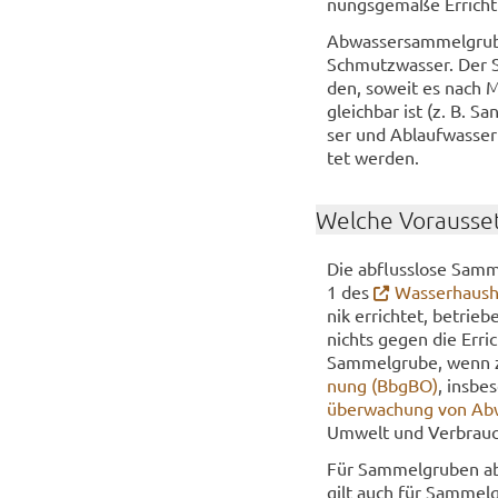
nungs­ge­mä­ße Er­rich
Ab­was­ser­sam­mel­gru
Schmutz­was­ser. Der Sa
den, so­weit es nach M
gleich­bar ist (z. B. Sa
ser und Ab­lauf­was­se
tet wer­den.
Wel­che Vor­aus­set
Die ab­fluss­lo­se Sam­
1 des
Was­ser­haus­
nik er­rich­tet, be­trie
nichts gegen die Er­rich
Sam­mel­gru­be, wenn 
nung (BbgBO)
, ins­be
über­wa­chung von Ab­w
Um­welt und Ver­brau­c
Für Sam­mel­gru­ben ab 
gilt auch für Sam­mel­g