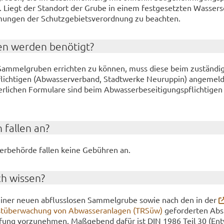
. Liegt der Stand­ort der Grube in einem fest­ge­setz­ten Was­ser­s
­mun­gen der Schutz­ge­biets­ver­ord­nung zu be­ach­ten.
en wer­den be­nö­tigt?
 Sam­mel­gru­ben er­rich­ten zu kön­nen, muss diese beim zu­stän­di
pflich­ti­gen (Ab­was­ser­ver­band, Stadt­wer­ke Neu­rup­pin) an­ge­mel
r­li­chen For­mu­la­re sind beim Ab­was­ser­be­sei­ti­gungs­pflich­ti­ge
 fal­len an?
er­be­hör­de fal­len keine Ge­büh­ren an.
ch wis­sen?
einer neuen ab­fluss­lo­sen Sam­mel­gru­be sowie nach den in der
­über­wa­chung von Ab­was­ser­an­la­gen (TRSüw)
ge­for­der­ten Ab­
ü­fung vor­zu­neh­men. Maß­ge­bend dafür ist DIN 1986 Teil 30 (Ent­