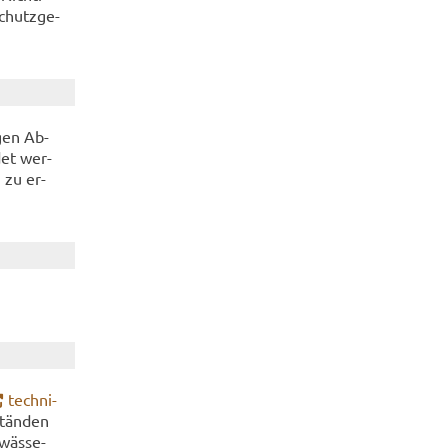
chutz­ge­
­gen Ab­
­det wer­
n zu er­
tech­ni­
stän­den
wäs­se­