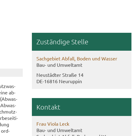
Zu­stän­di­ge Stel­le
Sach­ge­biet Ab­fall, Boden und Was­ser
Bau- und Um­welt­amt
Neu­städ­ter Stra­ße 14
DE-​16816 Neu­rup­pin
utz­was­
 eine ab­
n (Ab­was­
r Ab­was­
Kon­takt
 Schmutz­
be­sei­ti­
Frau Viola Leck
­dung
Bau- und Um­welt­amt
e ord­