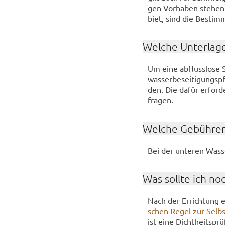
gen Vor­ha­ben ste­hen
biet, sind die Be­stim
Wel­che Un­ter­la­g
Um eine ab­fluss­lo­se
was­ser­be­sei­ti­gungs­
den. Die dafür er­for­de
fra­gen.
Wel­che Ge­büh­ren
Bei der un­te­ren Was­s
Was soll­te ich no
Nach der Er­rich­tung 
schen Regel zur Selbst
ist eine Dicht­heits­pr