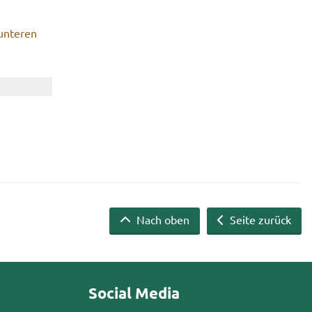
n­te­ren
Nach oben
Seite zurück
Social Media