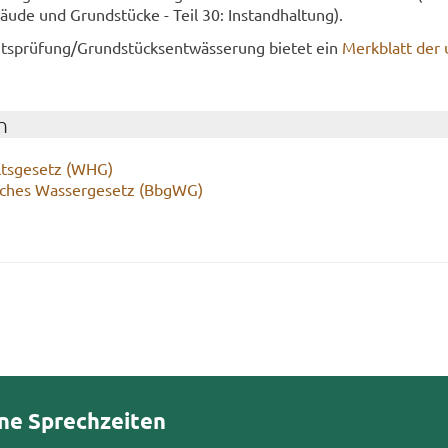
äu­de und Grund­stü­cke - Teil 30: In­stand­hal­tung).
its­prü­fung/Grund­stücks­ent­wäs­se­rung bie­tet ein
Merk­blatt der u
n
lts­ge­setz (WHG)
­sches Was­ser­ge­setz (BbgWG)
ne Sprechzeiten