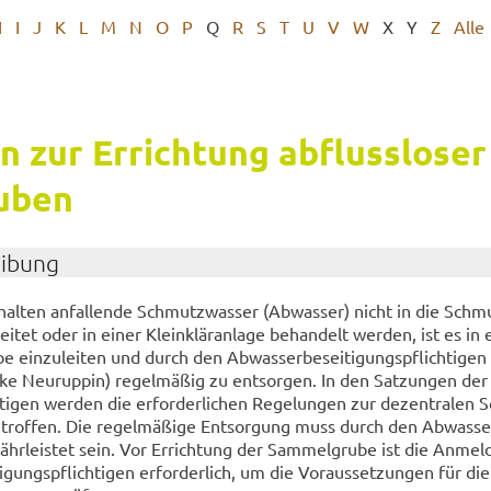
H
I
J
K
L
M
N
O
P
Q
R
S
T
U
V
W
X
Y
Z
Alle
­on zur Er­rich­tung ab­fluss­lo­ser
u­ben
ei­bung
al­ten an­fal­len­de Schmutz­was­ser (Ab­was­ser) nicht in die Schm
­ge­lei­tet oder in einer Klein­klär­an­la­ge be­han­delt wer­den, ist es in
be ein­zu­lei­ten und durch den Ab­was­ser­be­sei­ti­gungs­pflich­ti­ge
­ke Neu­rup­pin) re­gel­mä­ßig zu ent­sor­gen. In den Sat­zun­gen de
ch­ti­gen wer­den die er­for­der­li­chen Re­ge­lun­gen zur de­zen­tra­len
e­trof­fen. Die re­gel­mä­ßi­ge Ent­sor­gung muss durch den Ab­was­ser­
währ­leis­tet sein. Vor Er­rich­tung der Sam­mel­gru­be ist die An­mel
i­gungs­pflich­ti­gen er­for­der­lich, um die Vor­aus­set­zun­gen für di