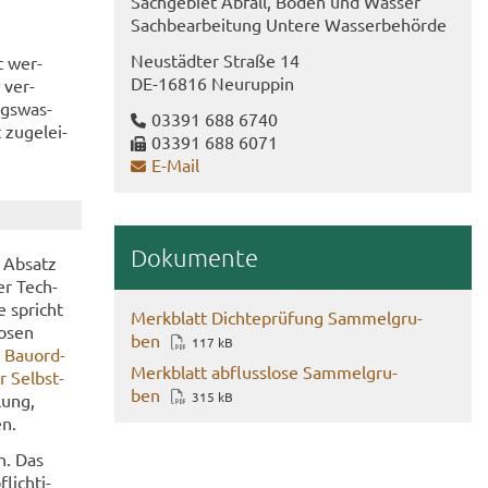
Sach­ge­biet Ab­fall, Boden und Was­ser
Sach­be­ar­bei­tung Un­te­re Was­ser­be­hör­de
Neu­städ­ter Stra­ße 14
t wer­
DE-​16816 Neu­rup­pin
 ver­
ags­was­
03391 688 6740
u­ge­lei­
03391 688 6071
E-​Mail
Do­ku­men­te
 Ab­satz
er Tech­
de spricht
Merk­blatt Dich­te­prü­fung Sam­mel­gru­
o­sen
ben
117 kB
n Bau­ord­
Merk­blatt ab­fluss­lo­se Sam­mel­gru­
r Selbst­
ben
315 kB
­lung,
en.
ch. Das
lich­ti­