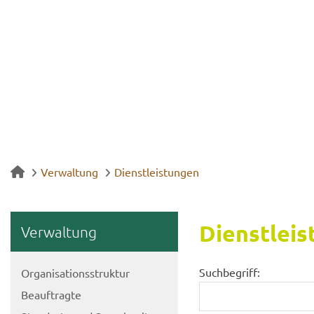
Verwaltung
Dienstleistungen
Dienst­leis
Ver­wal­tung
Suchbegriff:
Or­ga­ni­sa­ti­ons­struk­tur
Be­auf­trag­te