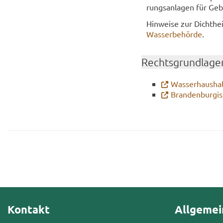
rungs­an­la­gen für Ge­b
Hin­wei­se zur Dicht­he
Was­ser­be­hör­de
.
Rechts­grund­la­ge
Was­ser­haus­ha
Bran­den­bur­gi
Kontakt
Allgemei