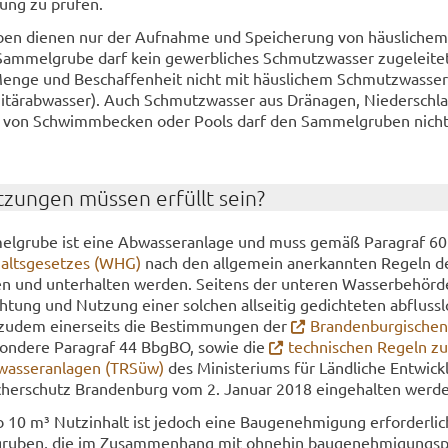
­tung zu prü­fen.
­ben die­nen nur der Auf­nah­me und Spei­che­rung von häus­li­chem
m­mel­gru­be darf kein ge­werb­li­ches Schmutz­was­ser zu­ge­lei­te
enge und Be­schaf­fen­heit nicht mit häus­li­chem Schmutz­was­ser
­ni­tär­ab­was­ser). Auch Schmutz­was­ser aus Drä­na­gen, Nie­der­schl
r von Schwimm­be­cken oder Pools darf den Sam­mel­gru­ben nicht z
­zun­gen müs­sen er­füllt sein?
mel­gru­be ist eine Ab­was­ser­an­la­ge und muss gemäß Pa­ra­graf 60
halts­ge­set­zes (WHG)
nach den all­ge­mein an­er­kann­ten Re­geln d
­ben und un­ter­hal­ten wer­den. Sei­tens der un­te­ren Was­ser­be­hör­
­tung und Nut­zung einer sol­chen all­sei­tig ge­dich­te­ten ab­fluss­l
zudem ei­ner­seits die Be­stim­mun­gen der
Bran­den­bur­gi­sche
­son­de­re Pa­ra­graf 44 BbgBO, sowie die
tech­ni­schen Re­geln zu
as­ser­an­la­gen (TRSüw)
des Mi­nis­te­ri­ums für Länd­li­che Ent­wick
her­schutz Bran­den­burg vom 2. Ja­nu­ar 2018 ein­ge­hal­ten wer­d
10 m³ Nut­z­in­halt ist je­doch eine Bau­ge­neh­mi­gung er­for­der­li
ru­ben, die im Zu­sam­men­hang mit oh­ne­hin bau­ge­neh­mi­gungs­pf