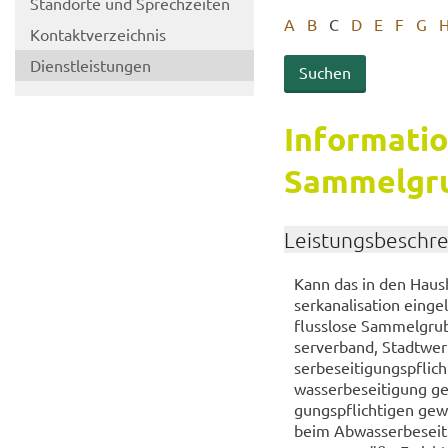
Stand­or­te und Sprech­zei­ten
A
B
C
D
E
F
G
Kon­takt­ver­zeich­nis
Dienst­leis­tun­gen
In­for­ma­ti
Sam­mel­gr
Leis­tungs­be­schr
Kann das in den Haus­h
ser­ka­na­li­sa­ti­on ein
fluss­lo­se Sam­mel­gru­
ser­ver­band, Stadt­wer
ser­be­sei­ti­gungs­pfli
was­ser­be­sei­ti­gung g
gungs­pflich­ti­gen ge­
beim Ab­was­ser­be­sei­t