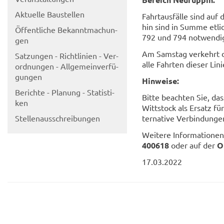
Ak­tu­el­le Bau­stel­len
Fahrt­aus­fäl­le sind au
hin sind in Summe et­li­
Öf­fent­li­che Be­kannt­ma­chun­
792 und 794 not­wen­di
gen
Am Sams­tag ver­kehrt di
Sat­zun­gen - Richt­li­ni­en - Ver­
alle Fahr­ten die­ser Lini
ord­nun­gen - All­ge­mein­ver­fü­
gun­gen
Hin­wei­se:
Be­rich­te - Pla­nung - Sta­tis­ti­
Bitte be­ach­ten Sie, das
ken
Witt­stock als Er­satz fü
Stel­len­aus­schrei­bun­gen
ter­na­ti­ve Ver­bin­dun­g
Wei­te­re In­for­ma­tio­ne
400618
oder auf der
O
17.03.2022