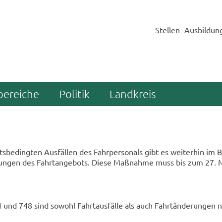
Stellen
Ausbildun
bereiche
Politik
Landkreis
­be­ding­ten Aus­fäl­len des Fahr­per­so­nals gibt es wei­ter­hin im B
run­gen des Fahrt­an­ge­bots. Diese Maß­nah­me muss bis zum 27.
 und 748 sind so­wohl Fahrt­aus­fäl­le als auch Fahrt­än­de­run­gen n