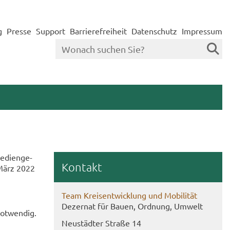
g
Presse
Support
Barrierefreiheit
Datenschutz
Impressum
e­dien­ge­
Kon­takt
 März 2022
Team Kreis­ent­wick­lung und Mo­bi­li­tät
De­zer­nat für Bauen, Ord­nung, Um­welt
ot­wen­dig.
Neu­städ­ter Stra­ße 14