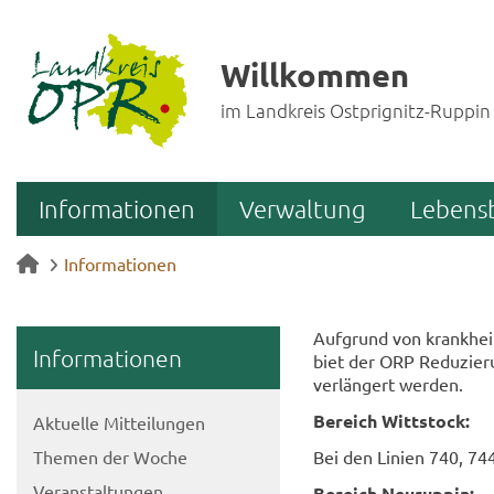
Willkommen
im Landkreis Ostprignitz-Ruppin
Informationen
Verwaltung
Lebens
Informationen
Auf­grund von krank­heits
In­for­ma­tio­nen
biet der ORP Re­du­zie­
ver­län­gert wer­den.
Be­reich Witt­stock:
Ak­tu­el­le Mit­tei­lun­gen
The­men der Woche
Bei den Li­ni­en 740, 744
Ver­an­stal­tun­gen
Be­reich Neu­rup­pin: