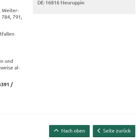
DE-​16816 Neu­rup­pin
. Wei­ter­
, 784, 791,
fal­len
pin und
wei­se al­
3391 /
Nach oben
Seite zurück