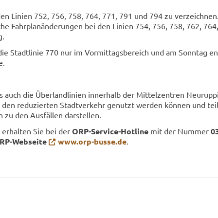
f den Li­ni­en 752, 756, 758, 764, 771, 791 und 794 zu ver­zeich­nen
che Fahr­plan­än­de­run­gen bei den Li­ni­en 754, 756, 758, 762, 764
g.
e Stadt­li­nie 770 nur im Vor­mit­tags­be­reich und am Sonn­tag ent­
e.
s auch die Über­land­li­ni­en in­ner­halb der Mit­tel­zen­tren Neu­rup­
r den re­du­zier­ten Stadt­ver­kehr ge­nutzt wer­den kön­nen und teil­
en zu den Aus­fäl­len dar­stel­len.
n er­hal­ten Sie bei der
ORP-​Service-Hotline
mit der Num­mer
0
RP-​Webseite
www.orp-​busse.de
.