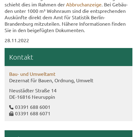
schieht dies im Rah­men der
Ab­bruch­an­zei­ge
. Bei Ge­bäu­
den unter 1000 m³ Wohn­raum sind die ent­spre­chen­den
Aus­künf­te di­rekt dem Amt für Sta­tis­tik Berlin-​
Brandenburg mit­zu­tei­len. Nä­he­re In­for­ma­tio­nen fin­den
Sie in den bei­gefüg­ten Do­ku­men­ten.
28.11.2022
Kon­takt
Bau- und Um­welt­amt
De­zer­nat für Bauen, Ord­nung, Um­welt
Neu­städ­ter Stra­ße 14
DE-​16816 Neu­rup­pin
03391 688 6001
03391 688 6071