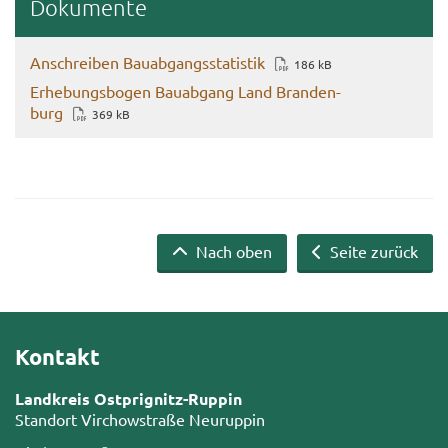
Do­ku­men­te
An­schrei­ben Bau­ab­gangs­sta­tis­tik
186 kB
Er­he­bungs­bo­gen Bau­ab­gang Land Bran­den­
burg
369 kB
Nach oben
Seite zurück
Kontakt
Landkreis Ostprignitz-Ruppin
Standort Virchowstraße Neuruppin