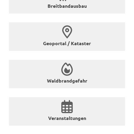
Breit­band­aus­bau
Geo­por­tal / Ka­tas­ter
Wald­brand­ge­fahr
Ver­an­stal­tun­gen