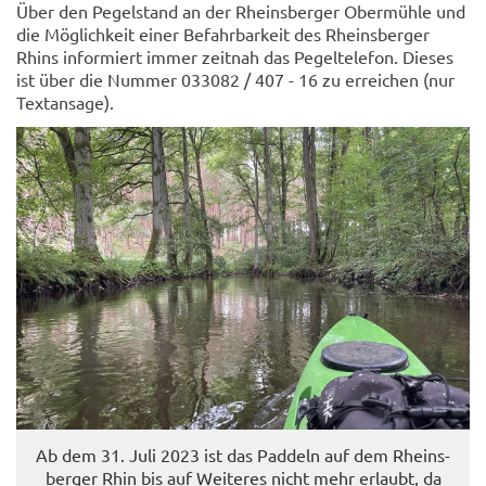
Über den Pe­gel­stand an der Rheins­ber­ger Ober­müh­le und
die Mög­lich­keit einer Be­fahr­bar­keit des Rheins­ber­ger
Rhins in­for­miert immer zeit­nah das Pe­gel­te­le­fon. Die­ses
ist über die Num­mer 033082 / 407 - 16 zu er­rei­chen (nur
Text­an­sa­ge).
Ab dem 31. Juli 2023 ist das Pad­deln auf dem Rheins­
ber­ger Rhin bis auf Wei­te­res nicht mehr er­laubt, da