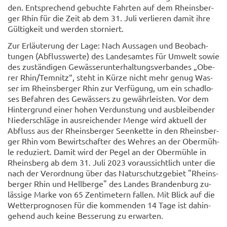
den. Ent­spre­chend ge­buch­te Fahr­ten auf dem Rheins­ber­
ger Rhin für die Zeit ab dem 31. Juli ver­lie­ren damit ihre
Gül­tig­keit und wer­den stor­niert.
Zur Er­läu­te­rung der Lage: Nach Aus­sa­gen und Be­ob­ach­
tun­gen (Ab­fluss­wer­te) des Lan­des­am­tes für Um­welt sowie
des zu­stän­di­gen Ge­wäs­ser­un­ter­hal­tungs­ver­ban­des „Obe­
rer Rhin/Tem­nitz“, steht in Kürze nicht mehr genug Was­
ser im Rheins­ber­ger Rhin zur Ver­fü­gung, um ein schad­lo­
ses Be­fah­ren des Ge­wäs­sers zu ge­währ­leis­ten. Vor dem
Hin­ter­grund einer hohen Ver­duns­tung und aus­blei­ben­der
Nie­der­schlä­ge in aus­rei­chen­der Menge wird ak­tu­ell der
Ab­fluss aus der Rheins­ber­ger Se­en­ket­te in den Rheins­ber­
ger Rhin vom Be­wirt­schaf­ter des Weh­res an der Ober­müh­
le re­du­ziert. Damit wird der Pegel an der Ober­müh­le in
Rheins­berg ab dem 31. Juli 2023 vor­aus­sicht­lich unter die
nach der Ver­ord­nung über das Na­tur­schutz­ge­biet "Rheins­
ber­ger Rhin und Hell­ber­ge" des Lan­des Bran­den­burg zu­
läs­si­ge Marke von 65 Zen­ti­me­tern fal­len. Mit Blick auf die
Wet­ter­pro­gno­sen für die kom­men­den 14 Tage ist da­hin­
ge­hend auch keine Bes­se­rung zu er­war­ten.