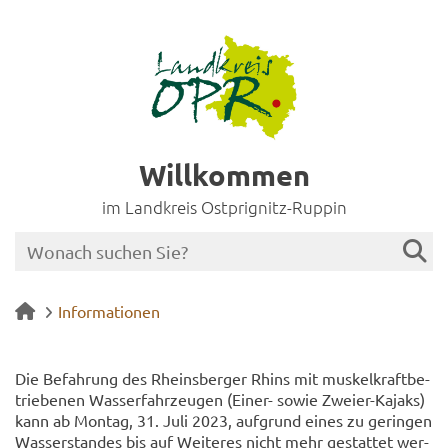
Willkommen
im Landkreis Ostprignitz-Ruppin
Informationen
Die Be­fah­rung des Rheins­ber­ger Rhins mit mus­kel­kraft­be­
trie­be­nen Was­ser­fahr­zeu­gen (Einer-​ sowie Zweier-​Kajaks)
kann ab Mon­tag, 31. Juli 2023, auf­grund eines zu ge­rin­gen
Was­ser­stan­des bis auf Wei­te­res nicht mehr ge­stat­tet wer­