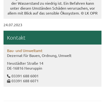
der Was­ser­stand zu nied­rig ist. Ein Be­fah­ren kann
unter die­sen Um­stän­den Schä­den ver­ur­sa­chen, vor
allem mit Blick auf das sen­si­ble Öko­sys­tem. © LK OPR
24.07.2023
Kon­takt
Bau- und Um­welt­amt
De­zer­nat für Bauen, Ord­nung, Um­welt
Neu­städ­ter Stra­ße 14
DE-​16816 Neu­rup­pin
03391 688 6001
03391 688 6071