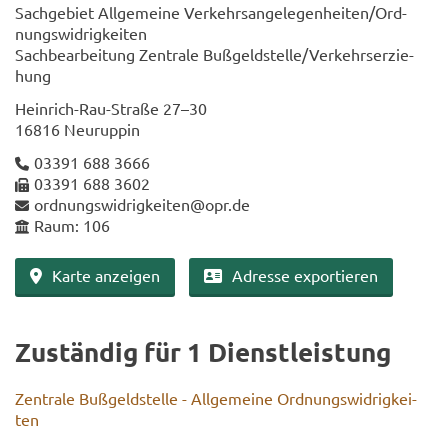
Sach­ge­biet All­ge­mei­ne Ver­kehrs­an­ge­le­gen­hei­ten/Ord­
nungs­wid­rig­kei­ten
Sach­be­ar­bei­tung Zen­tra­le Buß­geld­stel­le/Ver­kehrs­er­zie­
hung
Heinrich-​​Rau-​Straße 27–30
16816 Neu­rup­pin
03391 688 3666
03391 688 3602
ord­nungs­wid­rig­kei­ten@opr.de
Raum: 106
Karte an­zei­gen
Adres­se ex­por­tie­ren
Zu­stän­dig für 1 Dienst­leis­tung
Zen­tra­le Buß­geld­stel­le - All­ge­mei­ne Ord­nungs­wid­rig­kei­
ten