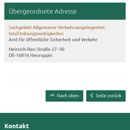
Über­ge­ord­ne­te Adres­se
Sach­ge­biet All­ge­mei­ne Ver­kehrs­an­ge­le­gen­hei­
ten/Ord­nungs­wid­rig­kei­ten
Amt für öf­fent­li­che Si­cher­heit und Ver­kehr
Heinrich-​Rau-Straße 27–30
DE-​16816 Neu­rup­pin
Nach oben
Seite zurück
Kontakt