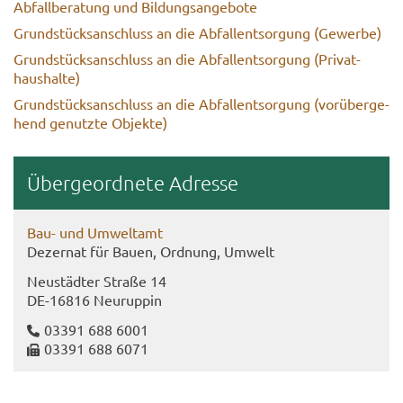
Ab­fall­be­ra­tung und Bil­dungs­an­ge­bo­te
Grund­stücks­an­schluss an die Ab­fall­ent­sor­gung (Ge­wer­be)
Grund­stücks­an­schluss an die Ab­fall­ent­sor­gung (Pri­vat­
haus­hal­te)
Grund­stücks­an­schluss an die Ab­fall­ent­sor­gung (vor­über­ge­
hend ge­nutz­te Ob­jek­te)
Über­ge­ord­ne­te Adres­se
Bau- und Um­welt­amt
De­zer­nat für Bauen, Ord­nung, Um­welt
Neu­städ­ter Stra­ße 14
DE-​16816 Neu­rup­pin
03391 688 6001
03391 688 6071