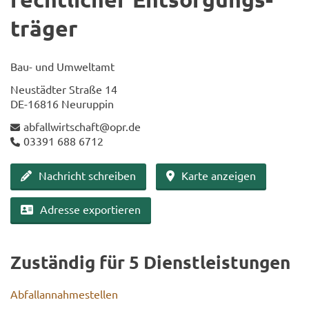
trä­ger
Bau- und Um­welt­amt
Neu­städ­ter Stra­ße 14
DE-​16816 Neu­rup­pin
ab­fall­wirt­schaft@opr.de
03391 688 6712
Nach­richt schrei­ben
Karte an­zei­gen
Adres­se ex­por­tie­ren
Zu­stän­dig für 5 Dienst­leis­tun­gen
Ab­fall­an­nah­me­stel­len