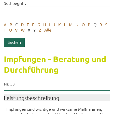
Suchbegriff:
A
B
C
D
E
F
G
H
I
J
K
L
M
N
O
P
Q
R
S
T
U
V
W
X
Y
Z
Alle
Imp­fun­gen - Be­ra­tung und
Durch­füh­rung
Nr. 53
Leis­tungs­be­schrei­bung
Imp­fun­gen sind wich­ti­ge und wirk­sa­me Maß­nah­men,