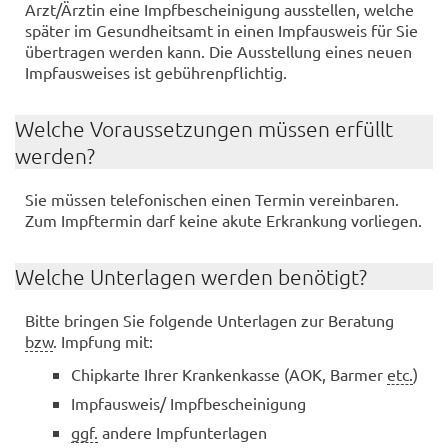
Arzt/Ärz­tin eine Impf­be­schei­ni­gung aus­stel­len, wel­che
spä­ter im Ge­sund­heits­amt in einen Impf­aus­weis für Sie
über­tra­gen wer­den kann. Die Aus­stel­lung eines neuen
Impf­aus­wei­ses ist ge­büh­ren­pflich­tig.
Wel­che Vor­aus­set­zun­gen müs­sen er­füllt
wer­den?
Sie müs­sen te­le­fo­ni­schen einen Ter­min ver­ein­ba­ren.
Zum Impf­ter­min darf keine akute Er­kran­kung vor­lie­gen.
Wel­che Un­ter­la­gen wer­den be­nö­tigt?
Bitte brin­gen Sie fol­gen­de Un­ter­la­gen zur Be­ra­tung
bzw
. Imp­fung mit:
Chip­kar­te Ihrer Kran­ken­kas­se (AOK, Bar­mer
etc.
)
Impf­aus­weis/ Impf­be­schei­ni­gung
ggf.
an­de­re Impf­un­ter­la­gen