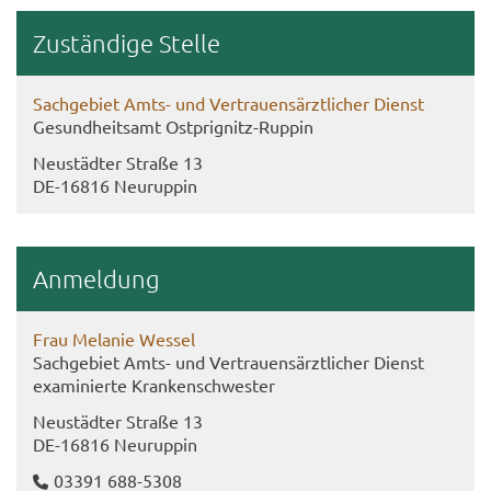
Zu­stän­di­ge Stel­le
Sach­ge­biet Amts- und Ver­trau­ens­ärzt­li­cher Dienst
Ge­sund­heits­amt Ostprignitz-​Ruppin
Neu­städ­ter Stra­ße 13
DE-​16816 Neu­rup­pin
An­mel­dung
Frau Me­la­nie Wes­sel
Sach­ge­biet Amts- und Ver­trau­ens­ärzt­li­cher Dienst
ex­ami­nier­te Kran­ken­schwes­ter
Neu­städ­ter Stra­ße 13
DE-​16816 Neu­rup­pin
03391 688-​5308