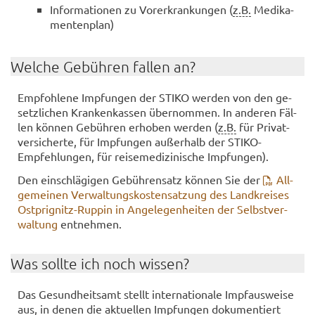
In­for­ma­tio­nen zu Vor­er­kran­kun­gen (
z.B.
Me­di­ka­
men­ten­plan)
Wel­che Ge­büh­ren fal­len an?
Emp­foh­le­ne Imp­fun­gen der STIKO wer­den von den ge­
setz­li­chen Kran­ken­kas­sen über­nom­men. In an­de­ren Fäl­
len kön­nen Ge­büh­ren er­ho­ben wer­den (
z.B.
für Pri­vat­
ver­si­cher­te, für Imp­fun­gen au­ßer­halb der STIKO-​
Empfehlungen, für rei­se­me­di­zi­ni­sche Imp­fun­gen).
Den ein­schlä­gi­gen Ge­büh­ren­satz kön­nen Sie der
All­
ge­mei­nen Ver­wal­tungs­kos­ten­sat­zung des Land­krei­ses
Ostprignitz-​Ruppin in An­ge­le­gen­hei­ten der Selbst­ver­
wal­tung
ent­neh­men.
Was soll­te ich noch wis­sen?
Das Ge­sund­heits­amt stellt in­ter­na­tio­na­le Impf­aus­wei­se
aus, in denen die ak­tu­el­len Imp­fun­gen do­ku­men­tiert