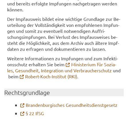
und be­reits er­folg­te Imp­fun­gen nach­ge­tra­gen wer­den
kön­nen.
Der Impf­aus­weis bil­det eine wich­ti­ge Grund­la­ge zur Be­
ur­tei­lung der Voll­stän­dig­keit von emp­foh­le­nen Imp­fun­
gen und somit zu even­tu­ell not­wen­di­gen Auf­fri­
schungs­imp­fun­gen. Bei Ver­lust des Impf­aus­wei­ses be­
steht die Mög­lich­keit, aus dem Ar­chiv auch äl­te­re Impf­
da­ten zu er­fra­gen und do­ku­men­tie­ren zu las­sen.
Wei­te­re In­for­ma­tio­nen zu Imp­fun­gen und zum In­fek­ti­
ons­schutz er­hal­ten Sie beim
Mi­nis­te­ri­um für So­zia­
les, Ge­sund­heit, In­te­gra­ti­on und Ver­brau­cher­schutz
und
beim
Robert-​Koch-Institut (RKI)
.
Rechts­grund­la­ge
Bran­den­bur­gi­sches Ge­sund­heits­dienst­ge­setz
§ 22 IfSG