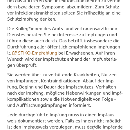
um das Auf­tre­ten von In­fek­ti­ons­krank­hei­ten zu ver­hin­
dern bzw. deren Sym­pto­me ab­zu­mil­dern. Zum Schutz
vor In­fek­ti­ons­krank­hei­ten soll­ten Sie früh­zei­tig an eine
Schutz­imp­fung den­ken.
Die Kol­leg*innen des Amts- und ver­trau­ens­ärzt­li­chen
Diens­tes be­ra­ten Sie bei In­ter­es­se zu Imp­fun­gen und
füh­ren diese auch durch. Das be­trifft ins­be­son­de­re die
Durch­füh­rung aller öf­fent­lich emp­foh­le­nen Imp­fun­gen
lt.
STIKO-​Empfehlung
bei Er­wach­se­nen. Auf Ihren
Wunsch wird der Impf­schutz an­hand der Impf­un­ter­la­
gen über­prüft.
Sie wer­den über zu ver­hü­ten­de Krank­hei­ten, Nut­zen
von Imp­fun­gen, Kon­tra­in­di­ka­tio­nen, Ab­lauf der Imp­
fung, Be­ginn und Dauer des Impf­schut­zes, Ver­hal­ten
nach der Imp­fung, mög­li­che Ne­ben­wir­kun­gen und Impf­
kom­pli­ka­tio­nen sowie die Not­wen­dig­keit von Folge -
und Auf­fri­schungs­imp­fun­gen in­for­miert.
Jede durch­ge­führ­te Imp­fung muss in einen Impf­aus­
weis do­ku­men­tiert wer­den. Falls es Ihnen nicht mög­lich
ist den Impf­aus­weis vor­zu­le­gen, muss der/die imp­fen­de