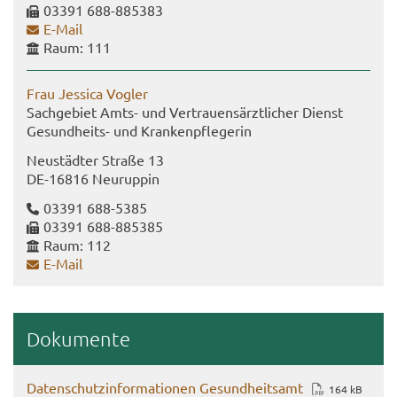
03391 688-​885383
E-​Mail
Raum: 111
Frau Jes­si­ca Vog­ler
Sach­ge­biet Amts- und Ver­trau­ens­ärzt­li­cher Dienst
Gesundheits-​ und Kran­ken­pfle­ge­rin
Neu­städ­ter Stra­ße 13
DE-​16816 Neu­rup­pin
03391 688-​5385
03391 688-​885385
Raum: 112
E-​Mail
Do­ku­men­te
Da­ten­schutz­in­for­ma­tio­nen Ge­sund­heits­amt
164 kB