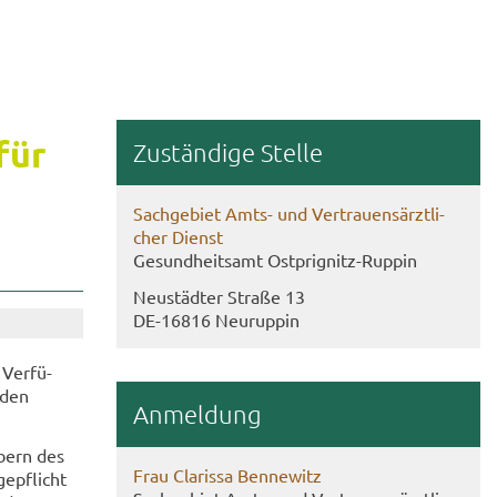
 für
Zu­stän­di­ge Stel­le
Sach­ge­biet Amts- und Ver­trau­ens­ärzt­li­
cher Dienst
Ge­sund­heits­amt Ostprignitz-​Ruppin
Neu­städ­ter Stra­ße 13
DE-​16816 Neu­rup­pin
Ver­fü­
­den
An­mel­dung
­bern des
Frau Cla­ris­sa Ben­ne­witz
ge­pflicht