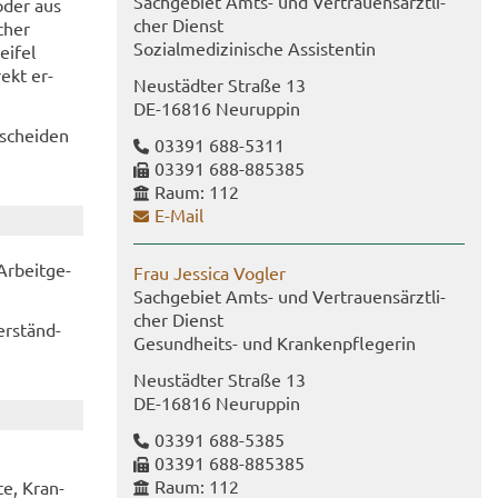
Sach­ge­biet Amts- und Ver­trau­ens­ärzt­li­
 oder aus
cher Dienst
­cher
So­zi­al­me­di­zi­ni­sche As­sis­ten­tin
i­fel
rekt er­
Neu­städ­ter Stra­ße 13
DE-​16816 Neu­rup­pin
­schei­den
03391 688-​5311
03391 688-​885385
Raum: 112
E-​Mail
r­beit­ge­
Frau Jes­si­ca Vog­ler
Sach­ge­biet Amts- und Ver­trau­ens­ärzt­li­
cher Dienst
er­ständ­
Gesundheits-​ und Kran­ken­pfle­ge­rin
Neu­städ­ter Stra­ße 13
DE-​16816 Neu­rup­pin
03391 688-​5385
03391 688-​885385
Raum: 112
­te, Kran­