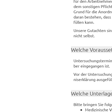
für den Ar­beit­neh­mer
dem sons­ti­gen Pflich­t
Grund für die An­ord­n
daran be­stehen, dass d
fül­len kann.
Un­se­re Gut­ach­ten si
nicht selbst.
Wel­che Vor­aus­se
Un­ter­su­chungs­ter­mi­
ber ein­ge­gan­gen ist.
Vor der Un­ter­su­chung
nis­er­klä­rung aus­ge­fü
Wel­che Un­ter­la­g
Bitte brin­gen Sie fol­g
Me­di­zi­ni­sche 