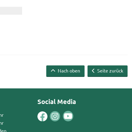
Nach oben
Seite zurück
Social Media
hr
hr
den