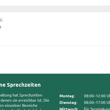
DG
D
ne Sprechzeiten
waltung hat Sprechzeiten
Montag
:
08:00–12:00 U
 denen sie erreichbar ist. Die
Dienstag
:
08:00–17:00 U
en einzelner Bereiche
Mittwoch
:
für Terminkun