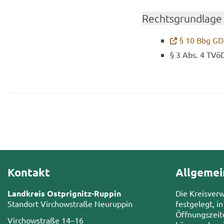
Rechts­grund­la­ge
§ 10 Bbg G
§ 3 Abs. 4 TVö
Kontakt
Allgemei
Landkreis Ostprignitz-Ruppin
Die Kreisver
Standort Virchowstraße Neuruppin
festgelegt, in
Öffnungszeit
Virchowstraße 14–16