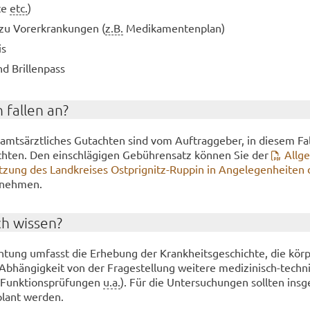
­te
etc.
)
 zu Vor­er­kran­kun­gen (
z.B.
Me­di­ka­men­ten­plan)
is
nd Bril­len­pass
 fal­len an?
amts­ärzt­li­ches Gut­ach­ten sind vom Auf­trag­ge­ber, in die­sem F
ich­ten. Den ein­schlä­gi­gen Ge­büh­ren­satz kön­nen Sie der
All­g
at­zung des Land­krei­ses Ostprignitz-​Ruppin in An­ge­le­gen­hei­ten
­neh­men.
ch wis­sen?
ch­tung um­fasst die Er­he­bung der Krank­heits­ge­schich­te, die kör­pe
Ab­hän­gig­keit von der Fra­ge­stel­lung wei­te­re medizinisch-​tech
 Funk­ti­ons­prü­fun­gen
u.a.
). Für die Un­ter­su­chun­gen soll­ten ins­
plant wer­den.