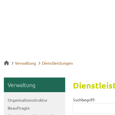
Verwaltung
Dienstleistungen
Dienst­leis
Ver­wal­tung
Suchbegriff:
Or­ga­ni­sa­ti­ons­struk­tur
Be­auf­trag­te