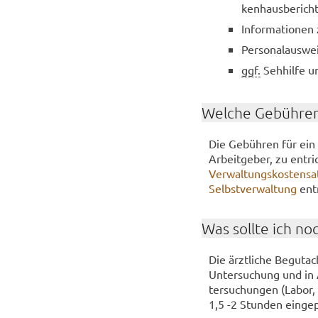
ken­haus­be­rich
In­for­ma­tio­nen
Per­so­nal­aus­we
ggf.
Seh­hil­fe u
Wel­che Ge­büh­ren
Die Ge­büh­ren für ein 
Ar­beit­ge­ber, zu ent­r
Ver­wal­tungs­kos­ten­s
Selbst­ver­wal­tung
ent
Was soll­te ich no
Die ärzt­li­che Be­gut­a
Un­ter­su­chung und in 
ter­su­chun­gen (Labor,
1,5 -2 Stun­den ein­ge­