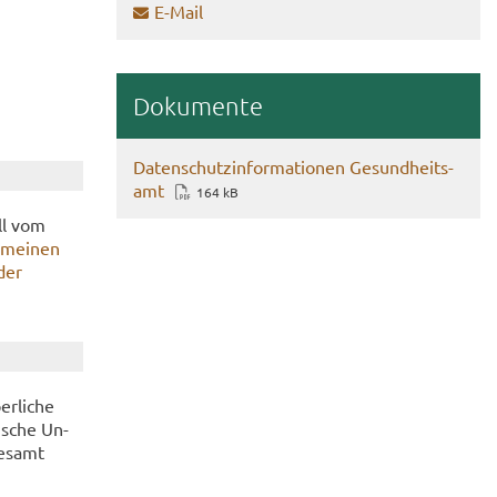
E-​Mail
Do­ku­men­te
Da­ten­schutz­in­for­ma­tio­nen Ge­sund­heits­
amt
164 kB
all vom
e­mei­nen
 der
r­li­che
nische Un­
ge­samt