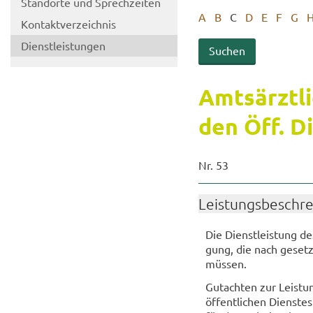
Stand­or­te und Sprech­zei­ten
A
B
C
D
E
F
G
Kon­takt­ver­zeich­nis
Dienst­leis­tun­gen
Amts­ärzt­li
den Öff. D
Nr. 53
Leis­tungs­be­schr
Die Dienst­leis­tung de
gung, die nach ge­setz­
müs­sen.
Gut­ach­ten zur Leis­tu
öf­fent­li­chen Diens­te