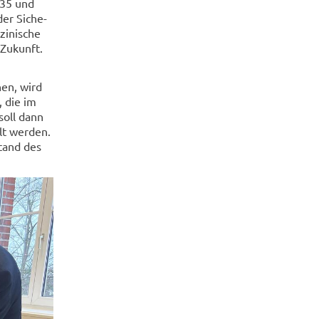
035 und
er Si­che­
i­ni­sche
Zu­kunft.
nen, wird
, die im
 soll dann
lt wer­den.
Stand des