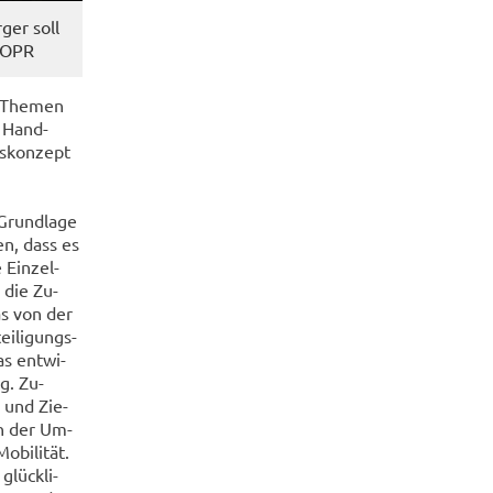
ger soll
K OPR
n The­men
e Hand­
gs­kon­zept
Grund­la­ge
hen, dass es
Ein­zel­
 die Zu­
as von der
i­li­gungs­
as ent­wi­
ig. Zu­
n und Zie­
en der Um­
bi­li­tät.
glück­li­