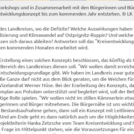
rk­shops und in Zu­sam­men­ar­beit mit den Bür­ge­rin­nen und Bür­
t­wick­lungs­kon­zept bis zum kom­men­den Jahr ent­ste­hen. © L
des Land­krei­ses, wo die De­fi­zi­te? Wel­che Aus­wir­kun­gen habe
ta­li­sie­rung und Kli­ma­wan­del auf Ostprignitz-​Ruppin? Und wel­ch
­sen sich dar­aus ab­lei­ten? Ant­wor­ten soll das "Kreis­ent­wick­lun
den kom­men­den Mo­na­ten er­ar­bei­tet wird.
r­stel­lung eines sol­chen Kon­zepts be­schlos­sen, das künf­tig als 
Be­reich des Land­krei­ses die­nen soll. "Wir wol­len damit er­rei­c
t­schei­dungs­grund­la­ge gibt. Wir haben im Land­kreis zwar gute 
oße Ganze darf nicht aus dem Blick ge­ra­ten, um die Wei­chen für
 Vi­ze­land­rat Wer­ner Nüse. Bei der Er­ar­bei­tung des Kon­zepts, d
­plan aus Pots­dam un­ter­stützt und be­glei­tet wird, soll der Be­te
i­ge Rolle spie­len. "Wir wol­len nicht im stil­len Käm­mer­lein etw
ge­rin­nen und Bür­ger mit­neh­men. Die Bür­ger­nä­he ist uns wich­t
e­stands­auf­nah­me gehen, dann soll ein Kon­zept mit Leit­li­ni­e
n. Und am Ende geht es dann na­tür­lich auch um die Mög­lich­kei­t
ro­jekt­lei­te­rin Hanka Zetz­sche vom Team Kreis­ent­wick­lung und Mo­
 Frage im Mit­tel­punkt ste­hen, wie die Vor­aus­set­zun­gen für ein 