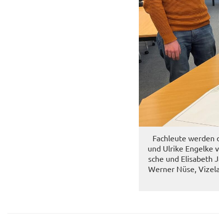
Fach­leu­te wer­den
und Ul­ri­ke En­gel­ke
sche und Eli­sa­beth 
Wer­ner Nüse, Vi­ze­l