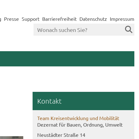
g
Presse
Support
Barrierefreiheit
Datenschutz
Impressum
Kon­takt
Team Kreis­ent­wick­lung und Mo­bi­li­tät
De­zer­nat für Bauen, Ord­nung, Um­welt
Neu­städ­ter Stra­ße 14