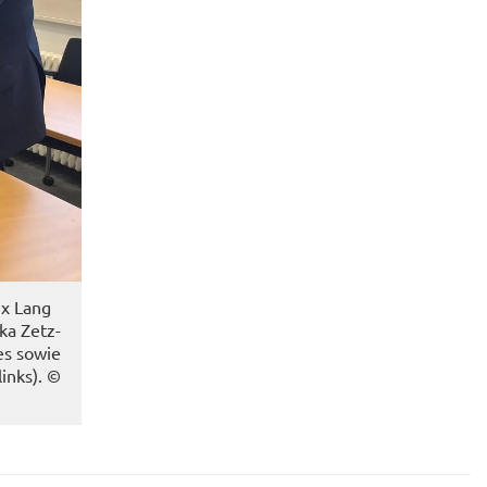
ix Lang
nka Zetz­
ses sowie
links). ©