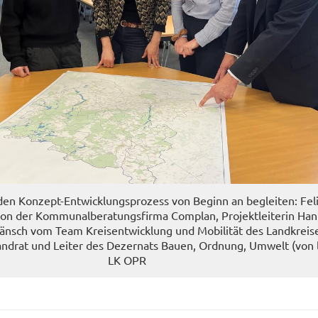
 den Konzept-​Entwicklungsprozess von Be­ginn an be­glei­ten: Fel
 von der Kom­mu­nal­be­ra­tungs­fir­ma Com­plan, Pro­jekt­lei­te­rin Ha
Jänsch vom Team Kreis­ent­wick­lung und Mo­bi­li­tät des Land­krei­
and­rat und Lei­ter des De­zer­nats Bauen, Ord­nung, Um­welt (von 
LK OPR