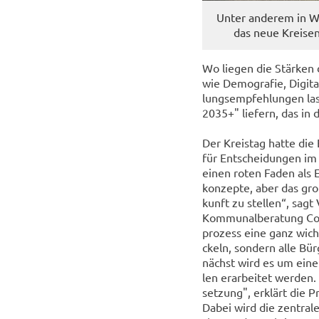
Unter an­de­rem in Wo
das neue Kreis­en
Wo lie­gen die Stär­ken 
wie De­mo­gra­fie, Di­gi­
lungs­emp­feh­lun­gen las
2035+" lie­fern, das in 
Der Kreis­tag hatte die E
für Ent­schei­dun­gen im 
einen roten Faden als En
kon­zep­te, aber das gr
kunft zu stel­len“, sagt
Kom­mu­nal­be­ra­tung Com
pro­zess eine ganz wich­t
ckeln, son­dern alle Bür­
nächst wird es um eine B
len er­ar­bei­tet wer­de
set­zung", er­klärt die P
Dabei wird die zen­tra­le