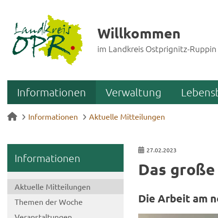
Willkommen
im Landkreis Ostprignitz-Ruppin
Informationen
Verwaltung
Lebens
Informationen
Aktuelle Mitteilungen
27.02.2023
In­for­ma­tio­nen
Das große 
Ak­tu­el­le Mit­tei­lun­gen
Die Ar­beit am n
The­men der Woche
Ver­an­stal­tun­gen