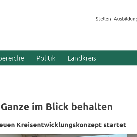
Stellen
Ausbildun
bereiche
Politik
Landkreis
Ganze im Blick be­hal­ten
euen Kreis­ent­wick­lungs­kon­zept star­tet