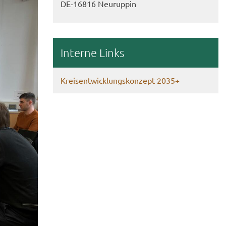
DE-​16816 Neu­rup­pin
In­ter­ne Links
Kreis­ent­wick­lungs­kon­zept 2035+