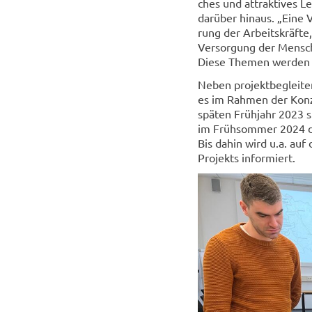
ches und at­trak­ti­ves
dar­über hin­aus. „Eine
rung der Ar­beits­kräf­te
Ver­sor­gung der Men­sch
Diese The­men wer­den si
Neben pro­jekt­be­glei­
es im Rah­men der Kon­z
spä­ten Früh­jahr 2023 s
im Früh­som­mer 2024 den
Bis dahin wird u.a. auf 
Pro­jekts in­for­miert.