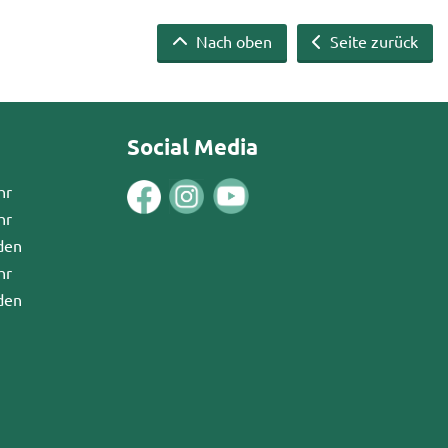
Nach oben
Seite zurück
Social Media
hr
hr
den
hr
den