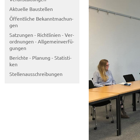
Ak­tu­el­le Bau­stel­len
Öf­fent­li­che Be­kannt­ma­chun­
gen
Sat­zun­gen - Richt­li­ni­en - Ver­
ord­nun­gen - All­ge­mein­ver­fü­
gun­gen
Be­rich­te - Pla­nung - Sta­tis­ti­
ken
Stel­len­aus­schrei­bun­gen