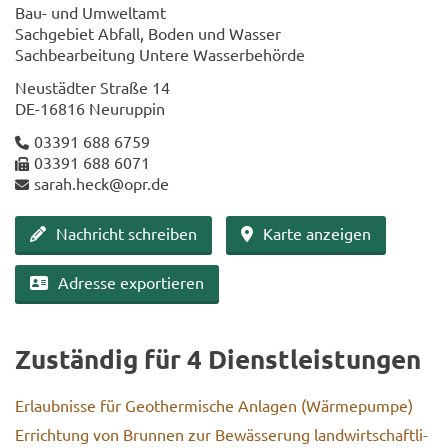
Bau- und Um­welt­amt
Sach­ge­biet Ab­fall, Boden und Was­ser
Sach­be­ar­bei­tung Un­te­re Was­ser­be­hör­de
Neu­städ­ter Stra­ße 14
DE-​16816 Neu­rup­pin
03391 688 6759
03391 688 6071
sarah.heck@opr.de
Nach­richt schrei­ben
Karte an­zei­gen
Adres­se ex­por­tie­ren
Zu­stän­dig für 4 Dienst­leis­tun­gen
Er­laub­nis­se für Geo­ther­mi­sche An­la­gen (Wär­me­pum­pe)
Er­rich­tung von Brun­nen zur Be­wäs­se­rung land­wirt­schaft­li­