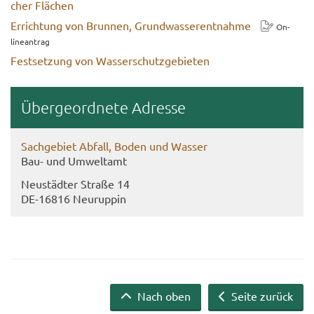
cher Flä­chen
Er­rich­tung von Brun­nen, Grund­was­ser­ent­nah­me
On­
line­an­trag
Fest­set­zung von Was­ser­schutz­ge­bie­ten
Über­ge­ord­ne­te Adres­se
Sach­ge­biet Ab­fall, Boden und Was­ser
Bau- und Um­welt­amt
Neu­städ­ter Stra­ße 14
DE-​16816 Neu­rup­pin
Nach oben
Seite zurück