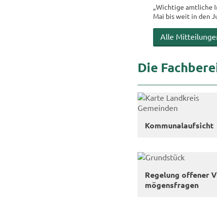
„Wich­ti­ge amt­li­che 
Mai bis weit in den Jul
Alle Mit­tei­lun­g
Die Fach­be­re
Kom­mu­nal­auf­sicht
Re­ge­lung of­fe­ner V
mö­gens­fra­gen