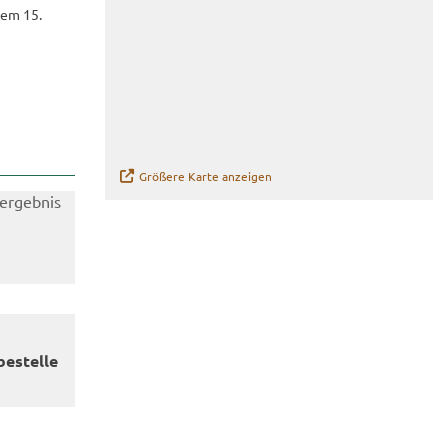
 dem 15.
Grö­ße­re Karte an­zei­gen
be­stel­le