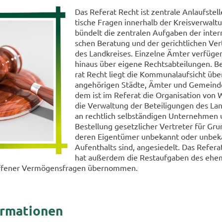
Das Re­fe­rat Recht ist zen­tra­le An­lauf­stel­le
ti­sche Fra­gen in­ner­halb der Kreis­ver­wal­t
bün­delt die zen­tra­len Auf­ga­ben der in­ter­ne
schen Be­ra­tung und der ge­richt­li­chen Ver
des Land­krei­ses. Ein­zel­ne Ämter ver­fü­ge
hin­aus über ei­ge­ne Rechts­ab­tei­lun­gen. B
rat Recht liegt die Kom­mu­nal­auf­sicht übe
an­ge­hö­ri­gen Städ­te, Ämter und Ge­mein­d
dem ist im Re­fe­rat die Or­ga­ni­sa­ti­on von 
die Ver­wal­tung der Be­tei­li­gun­gen des Lan
an recht­lich selb­stän­di­gen Un­ter­neh­men
Be­stel­lung ge­setz­li­cher Ver­tre­ter für Gru
deren Ei­gen­tü­mer un­be­kannt oder un­be­
Auf­ent­halts sind, an­ge­sie­delt. Das Re­fe­r
hat au­ßer­dem die Rest­auf­ga­ben des ehe­m
­fe­ner Ver­mö­gens­fra­gen über­nom­men.
or­ma­tio­nen