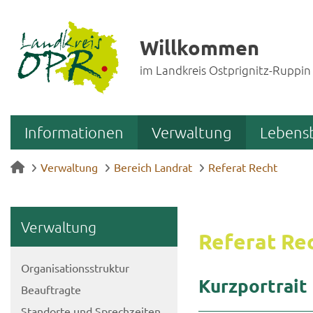
Willkommen
im Landkreis Ostprignitz-Ruppin
Informationen
Verwaltung
Lebens
Verwaltung
Bereich Landrat
Referat Recht
Ver­wal­tung
Re­fe­rat Re
Or­ga­ni­sa­ti­ons­struk­tur
Kurz­por­trait
Be­auf­trag­te
Stand­or­te und Sprech­zei­ten