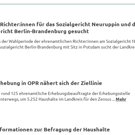
 Rich­ter:innen für das So­zi­al­ge­richt Neu­rup­pin und 
­ge­richt Berlin-​Brandenburg ge­sucht
der Wahl­pe­ri­ode der eh­ren­amt­li­chen Rich­ter:innen am So­zi­al­ge­richt 
o­zi­al­ge­richt Berlin-​Brandenburg mit Sitz in Pots­dam sucht der Land­kreis
­he­bung in OPR nä­hert sich der Ziel­li­nie
und 125 eh­ren­amt­li­che Er­he­bungs­be­auf­trag­te der Er­he­bungs­stel­le
­ter­wegs, um 5.252 Haus­hal­te im Land­kreis für den Zen­sus ...
Mehr
­for­ma­tio­nen zur Be­fra­gung der Haus­hal­te