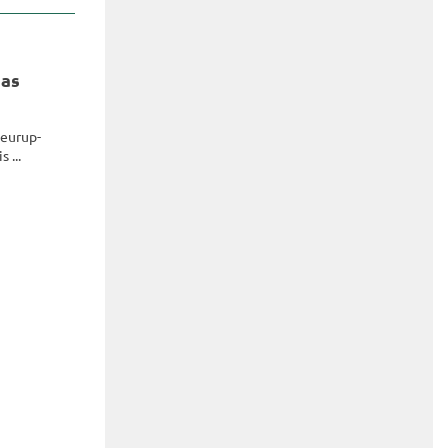
das
Neu­rup­
 ...