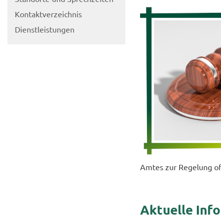
Kon­takt­ver­zeich­nis
Dienst­leis­tun­gen
Amtes zur Re­ge­lung of
Ak­tu­el­le In­f