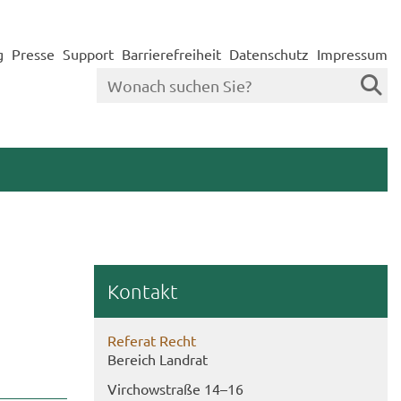
g
Presse
Support
Barrierefreiheit
Datenschutz
Impressum
Kon­takt
Re­fe­rat Recht
Be­reich Land­rat
Virch­ow­stra­ße 14–16