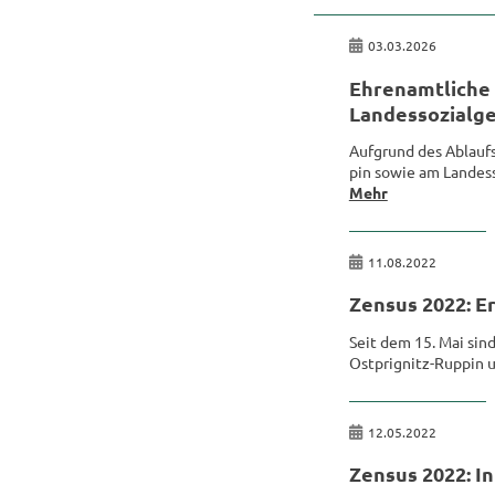
03.03.2026
Eh­ren­amt­li­che
Lan­des­so­zi­al
Auf­grund des Ab­laufs 
pin sowie am Lan­des­s
Mehr
11.08.2022
Zen­sus 2022: Er
Seit dem 15. Mai sind r
Ostprignitz-​Ruppin un
12.05.2022
Zen­sus 2022: In