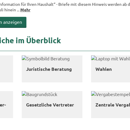
In­for­ma­ti­on für Ihren Haus­halt“ - Brie­fe mit die­sem Hin­weis wer­den ab
i hin­ein ...
Mehr
en an­zei­gen
i­che im Über­blick
Ju­ris­ti­sche Be­ra­tung
Wah­len
er­
Ge­setz­li­che Ver­tre­ter
Zen­tra­le Ver­ga­