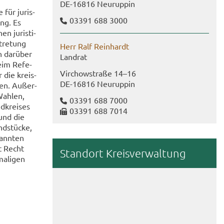
DE-​16816 Neu­rup­pin
 für ju­ris­
03391 688 3000
ung. Es
n ju­ris­ti­
­tre­tung
Herr Ralf Rein­hardt
n dar­über
Land­rat
eim Re­fe­
Virch­ow­stra­ße 14–16
r die kreis­
DE-​16816 Neu­rup­pin
en. Au­ßer­
Wah­len,
03391 688 7000
d­krei­ses
03391 688 7014
 und die
nd­stü­cke,
kann­ten
at Recht
Stand­ort Kreis­ver­wal­tung
a­li­gen