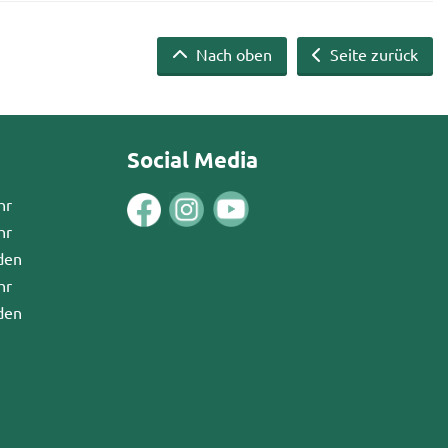
Nach oben
Seite zurück
Social Media
hr
hr
den
hr
den