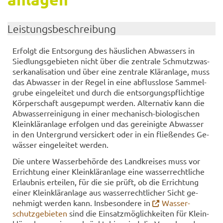
Leis­tungs­be­schrei­bung
Er­folgt die Ent­sor­gung des häus­li­chen Ab­was­sers in
Sied­lungs­ge­bie­ten nicht über die zen­tra­le Schmutz­was­
ser­ka­na­li­sa­ti­on und über eine zen­tra­le Klär­an­la­ge, muss
das Ab­was­ser in der Regel in eine ab­fluss­lo­se Sam­mel­
gru­be ein­ge­lei­tet und durch die ent­sor­gungs­pflich­ti­ge
Kör­per­schaft aus­ge­pumpt wer­den. Al­ter­na­tiv kann die
Ab­was­ser­rei­ni­gung in einer mechanisch-​biologischen
Klein­klär­an­la­ge er­fol­gen und das ge­rei­nig­te Ab­was­ser
in den Un­ter­grund ver­si­ckert oder in ein flie­ßen­des Ge­
wäs­ser ein­ge­lei­tet wer­den.
Die un­te­re Was­ser­be­hör­de des Land­krei­ses muss vor
Er­rich­tung einer Klein­klär­an­la­ge eine was­ser­recht­li­che
Er­laub­nis er­tei­len, für die sie prüft, ob die Er­rich­tung
einer Klein­klär­an­la­ge aus was­ser­recht­li­cher Sicht ge­
neh­migt wer­den kann. Ins­be­son­de­re in
Was­ser­
schutz­ge­bie­ten
sind die Ein­satz­mög­lich­kei­ten für Klein­