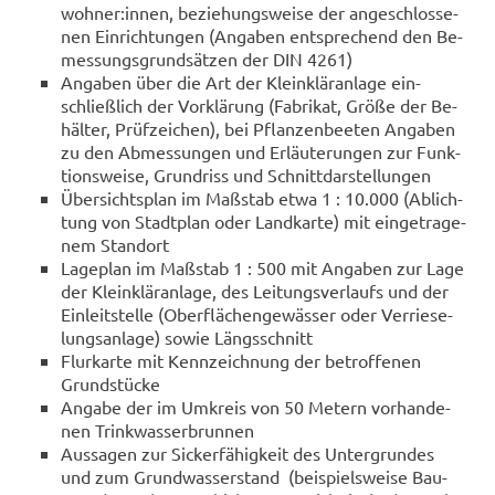
woh­ner:innen, be­zie­hungs­wei­se der an­ge­schlos­se­
nen Ein­rich­tun­gen (An­ga­ben ent­spre­chend den Be­
mes­sungs­grund­sät­zen der DIN 4261)
An­ga­ben über die Art der Klein­klär­an­la­ge ein­
schließ­lich der Vor­klä­rung (Fa­bri­kat, Größe der Be­
häl­ter, Prüf­zei­chen), bei Pflan­zen­bee­ten An­ga­ben
zu den Ab­mes­sun­gen und Er­läu­te­run­gen zur Funk­
ti­ons­wei­se, Grund­riss und Schnitt­dar­stel­lun­gen
Über­sichts­plan im Maß­stab etwa 1 : 10.000 (Ab­lich­
tung von Stadt­plan oder Land­kar­te) mit ein­ge­tra­ge­
nem Stand­ort
La­ge­plan im Maß­stab 1 : 500 mit An­ga­ben zur Lage
der Klein­klär­an­la­ge, des Lei­tungs­ver­laufs und der
Ein­leit­stel­le (Ober­flä­chen­ge­wäs­ser oder Ver­rie­se­
lungs­an­la­ge) sowie Längs­schnitt
Flur­kar­te mit Kenn­zeich­nung der be­trof­fe­nen
Grund­stü­cke
An­ga­be der im Um­kreis von 50 Me­tern vor­han­de­
nen Trink­was­ser­brun­nen
Aus­sa­gen zur Si­cker­fä­hig­keit des Un­ter­grun­des
und zum Grund­was­ser­stand (bei­spiels­wei­se Bau­