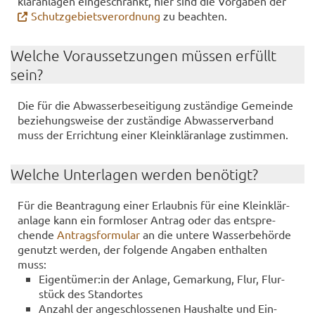
klär­an­la­gen ein­ge­schränkt, hier sind die Vor­ga­ben der
Schutz­ge­biets­ver­ord­nung
zu be­ach­ten.
Wel­che Vor­aus­set­zun­gen müs­sen er­füllt
sein?
Die für die Ab­was­ser­be­sei­ti­gung zu­stän­di­ge Ge­mein­de
be­zie­hungs­wei­se der zu­stän­di­ge Ab­was­ser­ver­band
muss der Er­rich­tung einer Klein­klär­an­la­ge zu­stim­men.
Wel­che Un­ter­la­gen wer­den be­nö­tigt?
Für die Be­an­tra­gung einer Er­laub­nis für eine Klein­klär­
an­la­ge kann ein form­lo­ser An­trag oder das ent­spre­
chen­de
An­trags­for­mu­lar
an die un­te­re Was­ser­be­hör­de
ge­nutzt wer­den, der fol­gen­de An­ga­ben ent­hal­ten
muss:
Ei­gen­tü­mer:in der An­la­ge, Ge­mar­kung, Flur, Flur­
stück des Stand­or­tes
An­zahl der an­ge­schlos­se­nen Haus­hal­te und Ein­