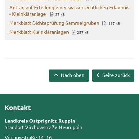
An­trag auf Er­tei­lung einer was­ser­recht­li­chen Er­laub­nis
- Klein­klär­an­la­ge
27 kB
Merk­blatt Dich­te­prü­fung Sam­mel­gru­ben
117 kB
Merk­blatt Klein­klär­an­la­gen
257 kB
Nach oben
Seite zurück
Kontakt
Landkreis Ostprignitz-Ruppin
Standort Virchowstraße Neuruppin
Virchowstraße 14–16