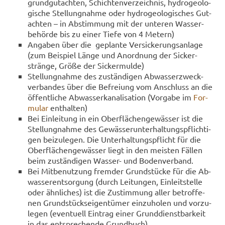
grund­gut­ach­ten, Schich­ten­ver­zeich­nis, hy­dro­geo­lo­
gi­sche Stel­lung­nah­me oder hy­dro­geo­lo­gi­sches Gut­
ach­ten – in Ab­stim­mung mit der un­te­ren Was­ser­
be­hör­de bis zu einer Tiefe von 4 Me­tern)
An­ga­ben über die ge­plan­te Ver­si­cke­rungs­an­la­ge
(zum Bei­spiel Länge und An­ord­nung der Si­cker­
strän­ge, Größe der Si­cker­mul­de)
Stel­lung­nah­me des zu­stän­di­gen Ab­was­ser­zweck­
ver­ban­des über die Be­frei­ung vom An­schluss an die
öf­fent­li­che Ab­was­ser­ka­na­li­sa­ti­on (Vor­ga­be im
For­
mu­lar
ent­hal­ten)
Bei Ein­lei­tung in ein Ober­flä­chen­ge­wäs­ser ist die
Stel­lung­nah­me des Ge­wäs­ser­un­ter­hal­tungs­pflich­ti­
gen bei­zu­le­gen. Die Un­ter­hal­tungs­pflicht für die
Ober­flä­chen­ge­wäs­ser liegt in den meis­ten Fäl­len
beim zu­stän­di­gen Wasser-​ und Bo­den­ver­band.
Bei Mit­be­nut­zung frem­der Grund­stü­cke für die Ab­
was­ser­ent­sor­gung (durch Lei­tun­gen, Ein­leit­stel­le
oder ähn­li­ches) ist die Zu­stim­mung aller be­trof­fe­
nen Grund­stücks­ei­gen­tü­mer ein­zu­ho­len und vor­zu­
le­gen (even­tu­ell Ein­trag einer Grund­dienst­bar­keit
in das ent­spre­chen­de Grund­buch).