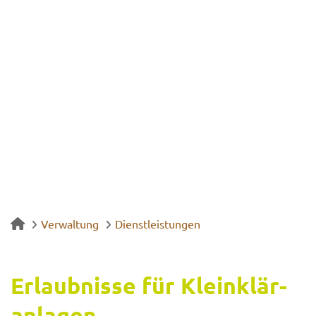
Verwaltung
Dienstleistungen
Er­laub­nis­se für Klein­klär­
an­la­gen