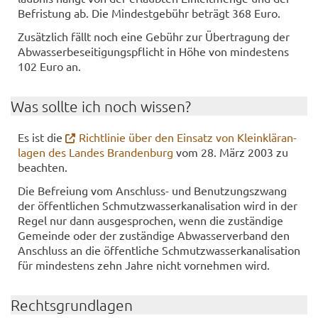
Be­fris­tung ab. Die Min­dest­ge­bühr be­trägt 368 Euro.
Zu­sätz­lich fällt noch eine Ge­bühr zur Über­tra­gung der
Ab­was­ser­be­sei­ti­gungs­pflicht in Höhe von min­des­tens
102 Euro an.
Was soll­te ich noch wis­sen?
Es ist die
Richt­li­nie über den Ein­satz von Klein­klär­an­
la­gen des Lan­des Bran­den­burg
vom 28. März 2003 zu
be­ach­ten.
Die Be­frei­ung vom Anschluss-​ und Be­nut­zungs­zwang
der öf­fent­li­chen Schmutz­was­ser­ka­na­li­sa­ti­on wird in der
Regel nur dann aus­ge­spro­chen, wenn die zu­stän­di­ge
Ge­mein­de oder der zu­stän­di­ge Ab­was­ser­ver­band den
An­schluss an die öf­fent­li­che Schmutz­was­ser­ka­na­li­sa­ti­on
für min­des­tens zehn Jahre nicht vor­neh­men wird.
Rechts­grund­la­gen