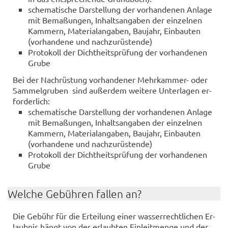
sche­ma­ti­sche Dar­stel­lung der vor­han­de­nen An­la­ge
mit Be­ma­ßun­gen, In­halts­an­ga­ben der ein­zel­nen
Kam­mern, Ma­te­ri­al­an­ga­ben, Bau­jahr, Ein­bau­ten
(vor­han­de­ne und nach­zu­rüs­ten­de)
Pro­to­koll der Dicht­heits­prü­fung der vor­han­de­nen
Grube
Bei der Nach­rüs­tung vor­han­de­ner Mehrkammer-​ oder
Sam­mel­gru­ben sind au­ßer­dem wei­te­re Un­ter­la­gen er­
for­der­lich:
sche­ma­ti­sche Dar­stel­lung der vor­han­de­nen An­la­ge
mit Be­ma­ßun­gen, In­halts­an­ga­ben der ein­zel­nen
Kam­mern, Ma­te­ri­al­an­ga­ben, Bau­jahr, Ein­bau­ten
(vor­han­de­ne und nach­zu­rüs­ten­de)
Pro­to­koll der Dicht­heits­prü­fung der vor­han­de­nen
Grube
Wel­che Ge­büh­ren fal­len an?
Die Ge­bühr für die Er­tei­lung einer was­ser­recht­li­chen Er­
laub­nis hängt von der er­laub­ten Ein­leit­men­ge und der