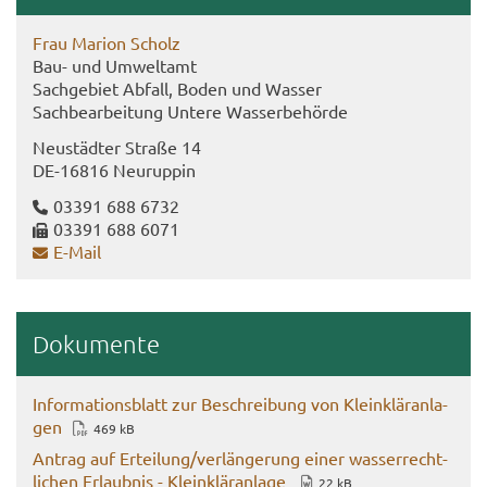
Frau Ma­ri­on Scholz
Bau- und Um­welt­amt
Sach­ge­biet Ab­fall, Boden und Was­ser
Sach­be­ar­bei­tung Un­te­re Was­ser­be­hör­de
Neu­städ­ter Stra­ße 14
DE-​16816 Neu­rup­pin
03391 688 6732
03391 688 6071
E-​Mail
Do­ku­men­te
In­for­ma­ti­ons­blatt zur Be­schrei­bung von Klein­klär­an­la­
gen
469 kB
An­trag auf Er­tei­lung/ver­län­ge­rung einer was­ser­recht­
li­chen Er­laub­nis - Klein­klär­an­la­ge
22 kB