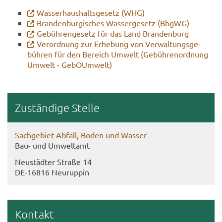
Was­ser­haus­halts­ge­setz (WHG)
Bran­den­bur­gi­sches Was­ser­ge­setz (BbgWG)
Ge­büh­ren­ge­setz für das Land Bran­den­burg
Ver­ord­nung zur Er­he­bung von Ver­wal­tungs­ge­
büh­ren für den Be­reich Um­welt (Ge­büh­ren­ord­nung
Um­welt - Ge­bO­Um­welt)
Zu­stän­di­ge Stel­le
Sach­ge­biet Ab­fall, Boden und Was­ser
Bau- und Um­welt­amt
Neu­städ­ter Stra­ße 14
DE-​16816 Neu­rup­pin
Kon­takt